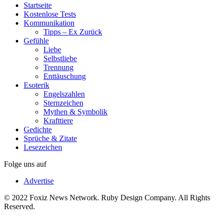
Startseite
Kostenlose Tests
Kommunikation
Tipps – Ex Zurück
Gefühle
Liebe
Selbstliebe
Trennung
Enttäuschung
Esoterik
Engelszahlen
Sternzeichen
Mythen & Symbolik
Krafttiere
Gedichte
Sprüche & Zitate
Lesezeichen
Folge uns auf
Advertise
© 2022 Foxiz News Network. Ruby Design Company. All Rights
Reserved.