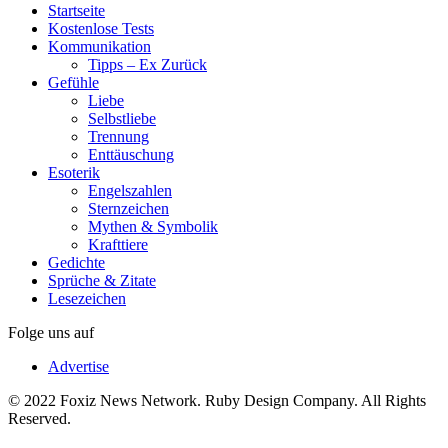
Startseite
Kostenlose Tests
Kommunikation
Tipps – Ex Zurück
Gefühle
Liebe
Selbstliebe
Trennung
Enttäuschung
Esoterik
Engelszahlen
Sternzeichen
Mythen & Symbolik
Krafttiere
Gedichte
Sprüche & Zitate
Lesezeichen
Folge uns auf
Advertise
© 2022 Foxiz News Network. Ruby Design Company. All Rights
Reserved.