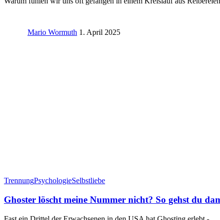
Warum fühlen wir uns oft gefangen in einem Kreislauf aus Reiberei
Mario Wormuth
1. April 2025
Trennung
Psychologie
Selbstliebe
Ghoster löscht meine Nummer nicht? So gehst du da
Fast ein Drittel der Erwachsenen in den USA hat Ghosting erlebt -…