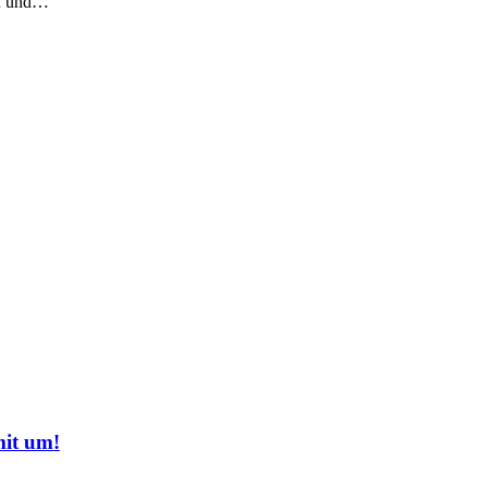
en und…
mit um!