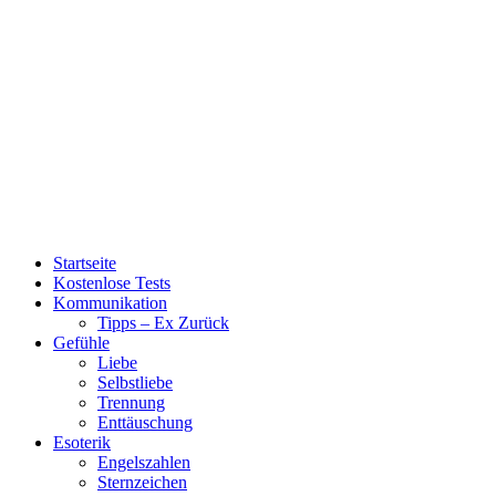
Startseite
Kostenlose Tests
Kommunikation
Tipps – Ex Zurück
Gefühle
Liebe
Selbstliebe
Trennung
Enttäuschung
Esoterik
Engelszahlen
Sternzeichen