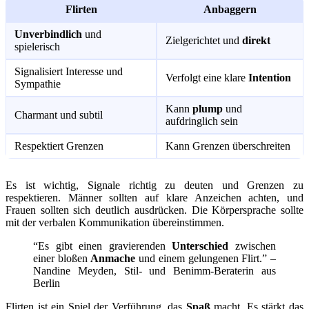
Flirten
Anbaggern
Unverbindlich
und
Zielgerichtet und
direkt
spielerisch
Signalisiert Interesse und
Verfolgt eine klare
Intention
Sympathie
Kann
plump
und
Charmant und subtil
aufdringlich sein
Respektiert Grenzen
Kann Grenzen überschreiten
Es ist wichtig, Signale richtig zu deuten und Grenzen zu
respektieren. Männer sollten auf klare Anzeichen achten, und
Frauen sollten sich deutlich ausdrücken. Die Körpersprache sollte
mit der verbalen Kommunikation übereinstimmen.
“Es gibt einen gravierenden
Unterschied
zwischen
einer bloßen
Anmache
und einem gelungenen Flirt.” –
Nandine Meyden, Stil- und Benimm-Beraterin aus
Berlin
Flirten ist ein Spiel der Verführung, das
Spaß
macht. Es stärkt das