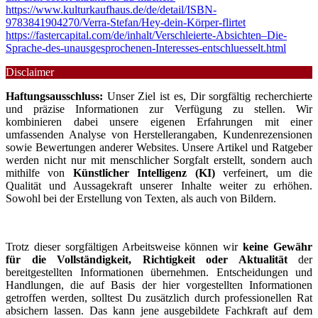
https://www.kulturkaufhaus.de/de/detail/ISBN-
9783841904270/Verra-Stefan/Hey-dein-Körper-flirtet
https://fastercapital.com/de/inhalt/Verschleierte-Absichten–Die-
Sprache-des-unausgesprochenen-Interesses-entschluesselt.html
Disclaimer
Haftungsausschluss:
Unser Ziel ist es, Dir sorgfältig recherchierte
und präzise Informationen zur Verfügung zu stellen. Wir
kombinieren dabei unsere eigenen Erfahrungen mit einer
umfassenden Analyse von Herstellerangaben, Kundenrezensionen
sowie Bewertungen anderer Websites. Unsere Artikel und Ratgeber
werden nicht nur mit menschlicher Sorgfalt erstellt, sondern auch
mithilfe von
Künstlicher Intelligenz (KI)
verfeinert, um die
Qualität und Aussagekraft unserer Inhalte weiter zu erhöhen.
Sowohl bei der Erstellung von Texten, als auch von Bildern.
Trotz dieser sorgfältigen Arbeitsweise können wir
keine Gewähr
für die Vollständigkeit, Richtigkeit oder Aktualität
der
bereitgestellten Informationen übernehmen. Entscheidungen und
Handlungen, die auf Basis der hier vorgestellten Informationen
getroffen werden, solltest Du zusätzlich durch professionellen Rat
absichern lassen. Das kann jene ausgebildete Fachkraft auf dem