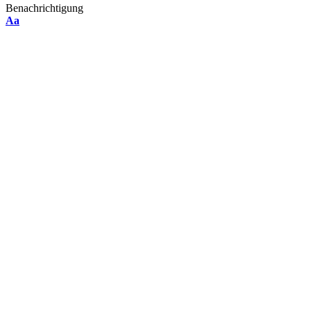
Benachrichtigung
Font
Aa
Resizer