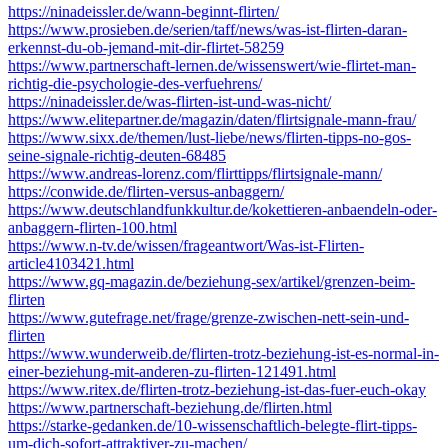
https://ninadeissler.de/wann-beginnt-flirten/
https://www.prosieben.de/serien/taff/news/was-ist-flirten-daran-
erkennst-du-ob-jemand-mit-dir-flirtet-58259
https://www.partnerschaft-lernen.de/wissenswert/wie-flirtet-man-
richtig-die-psychologie-des-verfuehrens/
https://ninadeissler.de/was-flirten-ist-und-was-nicht/
https://www.elitepartner.de/magazin/daten/flirtsignale-mann-frau/
https://www.sixx.de/themen/lust-liebe/news/flirten-tipps-no-gos-
seine-signale-richtig-deuten-68485
https://www.andreas-lorenz.com/flirttipps/flirtsignale-mann/
https://conwide.de/flirten-versus-anbaggern/
https://www.deutschlandfunkkultur.de/kokettieren-anbaendeln-oder-
anbaggern-flirten-100.html
https://www.n-tv.de/wissen/frageantwort/Was-ist-Flirten-
article4103421.html
https://www.gq-magazin.de/beziehung-sex/artikel/grenzen-beim-
flirten
https://www.gutefrage.net/frage/grenze-zwischen-nett-sein-und-
flirten
https://www.wunderweib.de/flirten-trotz-beziehung-ist-es-normal-in-
einer-beziehung-mit-anderen-zu-flirten-121491.html
https://www.ritex.de/flirten-trotz-beziehung-ist-das-fuer-euch-okay
https://www.partnerschaft-beziehung.de/flirten.html
https://starke-gedanken.de/10-wissenschaftlich-belegte-flirt-tipps-
um-dich-sofort-attraktiver-zu-machen/