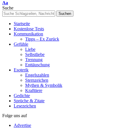
Font
Aa
Resizer
Suche
Startseite
Kostenlose Tests
Kommunikation
Tipps – Ex Zurück
Gefühle
Liebe
Selbstliebe
Trennung
Enttäuschung
Esoterik
Engelszahlen
Sternzeichen
Mythen & Symbolik
Krafttiere
Gedichte
Sprüche & Zitate
Lesezeichen
Folge uns auf
Advertise