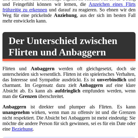
und Feingefühl können wir lernen, die
Anzeichen eines Flirts
frühzeitig zu erkennen
und darauf zu reagieren. So ebnen wir den
Weg für eine prickelnde
Anziehung
, aus der sich im besten Fall
mehr entwickeln kann.
Der Unterschied zwischen
Flirten und Anbaggern
Flirten und
Anbaggern
werden oft gleichgesetzt, doch sie
unterscheiden sich wesentlich. Flirten ist ein spielerisches Verhalten,
das Interesse und Sympathie ausdrückt. Es ist
unverbindlich
und
charmant. Im Gegensatz dazu zielt
Anbaggern
auf eine klare
Absicht ab. Es kann als
aufdringlich
empfunden werden, wenn
man die
Grenzen
überschreitet.
Anbaggern
ist direkter und plumper als Flirten. Es kann
unangenehm
wirken, wenn man zu offensiv ist und die Grenzen
nicht respektiert. Die Absicht bei Anbaggern ist meist eindeutig: Sie
möchte die andere Person für sich gewinnen, sei es für ein Date oder
eine
Beziehung
.