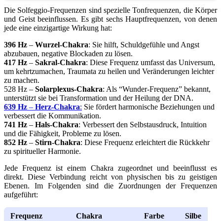
Die Solfeggio-Frequenzen sind spezielle Tonfrequenzen, die Körper
und Geist beeinflussen. Es gibt sechs Hauptfrequenzen, von denen
jede eine einzigartige Wirkung hat:
396 Hz
–
Wurzel-Chakra
: Sie hilft, Schuldgefühle und Angst
abzubauen, negative Blockaden zu lösen.
417 Hz
–
Sakral-Chakra
: Diese Frequenz umfasst das Universum,
um kehrtzumachen, Traumata zu heilen und Veränderungen leichter
zu machen.
528 Hz –
Solarplexus-Chakra
: Als “Wunder-Frequenz” bekannt,
unterstützt sie bei Transformation und der Heilung der DNA.
639 Hz
–
Herz-Chakra
:
Sie fördert harmonische Beziehungen und
verbessert die Kommunikation.
741 Hz
–
Hals-Chakra
: Verbessert den Selbstausdruck, Intuition
und die Fähigkeit, Probleme zu lösen.
852 Hz
–
Stirn-Chakra
: Diese Frequenz erleichtert die Rückkehr
zu spiritueller Harmonie.
Jede Frequenz ist einem Chakra zugeordnet und beeinflusst es
direkt. Diese Verbindung reicht von physischen bis zu geistigen
Ebenen. Im Folgenden sind die Zuordnungen der Frequenzen
aufgeführt:
Frequenz
Chakra
Farbe
Silbe