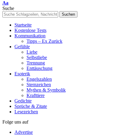
Font
Aa
Resizer
Suche
Startseite
Kostenlose Tests
Kommunikation
Tipps – Ex Zurück
Gefühle
Liebe
Selbstliebe
Trennung
Enttäuschung
Esoterik
Engelszahlen
Sternzeichen
Mythen & Symbolik
Krafttiere
Gedichte
Sprüche & Zitate
Lesezeichen
Folge uns auf
Advertise