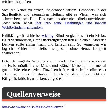
wir bereits glauben.
Sich für Neues zu öffnen, ist dennoch ratsam. Besonders in der
Spiritualität
und alternativen Heilung gibt es Vieles, was sich
schwer beweisen lässt. Das macht es aber nicht direkt unwirksam.
Jeder sollte selbst
über ihre/ seine Erfahrungen und ihr/sein
Wohlbefinden nachdenken
.
Kritikfähigkeit ist hierbei
wichtig
. Blind zu glauben, ist ein Risiko.
Es ist verführerisch, alten
Überzeugungen
treu zu bleiben. Aber das
Denken sollte immer wach und kritisch sein. So vermeiden wir
logische Fehler und bleiben skeptisch, ohne Neues komplett
abzulehnen.
Letztlich hängt die Wirkung von heilenden Frequenzen von vielem
ab. Es ist möglich, dass Musik und Klänge körperlich und mental
guttun. Wie sehr es jedem Einzelnen hilft, variiert. Jeder sollte selbst
erkunden, ob es für ihn/sie hilfreich ist, dabei aber nicht die
Fähigkeit, kritisch zu denken, vergessen.
Quellenverweise
https://neowake.de/solfeggio-frequenzen/