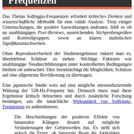
Frequenzen
Das Thema Solfeggio-Frequenzen erfordert
kritisches Denken
und
wissenschaftliche Methodik
für eine valide Analyse. Trotz einiger
Untersuchungen, die positive Auswirkungen andeuten, fehlt es oft
an unabhängigen
Peer-Reviews
, ausreichenden
Stichprobengrößen
und
Kontrollgruppen
, sowie an klaren
statistischen
Signifikanznachweisen
.
Ohne
Reproduzierbarkeit
der Studienergebnisse riskiert man es,
übertriebene Schlüsse zu ziehen. Wichtige Faktoren wie
unabhängige Neudurchführungen unter kontrollierten Bedingungen
bleiben oft unbeachtet. Dies beeinträchtigt die Möglichkeit, Schlüsse
auf eine allgemeine Bevölkerung zu übertragen.
Eine japanische Studie wies auf eine mögliche stressreduzierende
Wirkung der 528-Hz-Frequenz hin. Dennoch muss man diese
Ergebnisse kritisch betrachten und durch zusätzliche Forschung
bestätigen, um die tatsächliche
Wirksamkeit von Solfeggio-
Frequenzen
zu authentisieren.
Die Beschreibungen der positiven Effekte von
binauralen Klängen deuten auf mögliche
Veränderungen der Gehirnwellen hin. Es stellt sich
jedoch die Frage, ob binaurale Beats die Aktivitäten