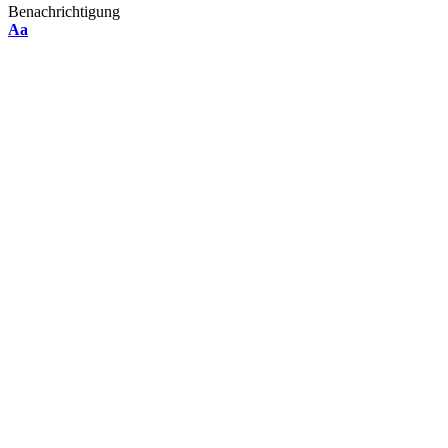
Benachrichtigung
Font
Aa
Resizer