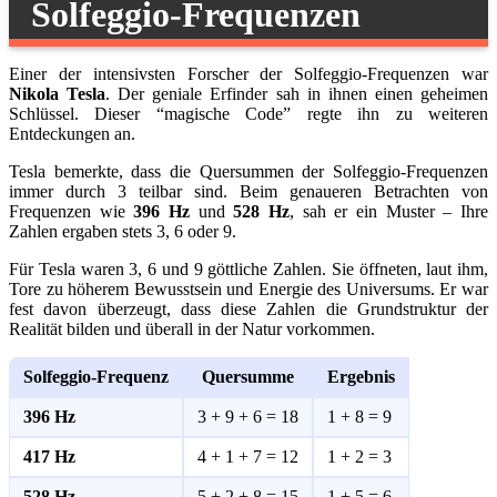
Solfeggio-Frequenzen
Einer der intensivsten Forscher der Solfeggio-Frequenzen war
Nikola Tesla
. Der geniale Erfinder sah in ihnen einen geheimen
Schlüssel. Dieser “magische Code” regte ihn zu weiteren
Entdeckungen an.
Tesla bemerkte, dass die Quersummen der Solfeggio-Frequenzen
immer durch 3 teilbar sind. Beim genaueren Betrachten von
Frequenzen wie
396 Hz
und
528 Hz
, sah er ein Muster – Ihre
Zahlen ergaben stets 3, 6 oder 9.
Für Tesla waren 3, 6 und 9 göttliche Zahlen. Sie öffneten, laut ihm,
Tore zu höherem Bewusstsein und Energie des Universums. Er war
fest davon überzeugt, dass diese Zahlen die Grundstruktur der
Realität bilden und überall in der Natur vorkommen.
Solfeggio-Frequenz
Quersumme
Ergebnis
396 Hz
3 + 9 + 6 = 18
1 + 8 = 9
417 Hz
4 + 1 + 7 = 12
1 + 2 = 3
528 Hz
5 + 2 + 8 = 15
1 + 5 = 6