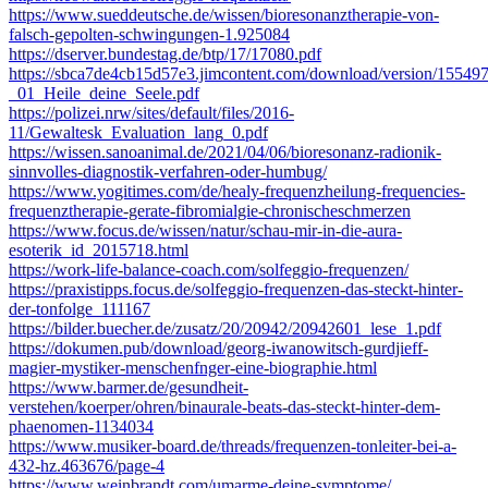
https://www.sueddeutsche.de/wissen/bioresonanztherapie-von-
falsch-gepolten-schwingungen-1.925084
https://dserver.bundestag.de/btp/17/17080.pdf
https://sbca7de4cb15d57e3.jimcontent.com/download/version/155
_01_Heile_deine_Seele.pdf
https://polizei.nrw/sites/default/files/2016-
11/Gewaltesk_Evaluation_lang_0.pdf
https://wissen.sanoanimal.de/2021/04/06/bioresonanz-radionik-
sinnvolles-diagnostik-verfahren-oder-humbug/
https://www.yogitimes.com/de/healy-frequenzheilung-frequencies-
frequenztherapie-gerate-fibromialgie-chronischeschmerzen
https://www.focus.de/wissen/natur/schau-mir-in-die-aura-
esoterik_id_2015718.html
https://work-life-balance-coach.com/solfeggio-frequenzen/
https://praxistipps.focus.de/solfeggio-frequenzen-das-steckt-hinter-
der-tonfolge_111167
https://bilder.buecher.de/zusatz/20/20942/20942601_lese_1.pdf
https://dokumen.pub/download/georg-iwanowitsch-gurdjieff-
magier-mystiker-menschenfnger-eine-biographie.html
https://www.barmer.de/gesundheit-
verstehen/koerper/ohren/binaurale-beats-das-steckt-hinter-dem-
phaenomen-1134034
https://www.musiker-board.de/threads/frequenzen-tonleiter-bei-a-
432-hz.463676/page-4
https://www.weinbrandt.com/umarme-deine-symptome/