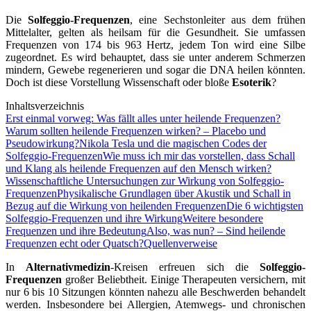
Die
Solfeggio-Frequenzen
, eine Sechstonleiter aus dem frühen
Mittelalter, gelten als heilsam für die Gesundheit. Sie umfassen
Frequenzen von 174 bis 963 Hertz, jedem Ton wird eine Silbe
zugeordnet. Es wird behauptet, dass sie unter anderem Schmerzen
mindern, Gewebe regenerieren und sogar die DNA heilen könnten.
Doch ist diese Vorstellung Wissenschaft oder bloße
Esoterik
?
Inhaltsverzeichnis
Erst einmal vorweg: Was fällt alles unter heilende Frequenzen?
Warum sollten heilende Frequenzen wirken? – Placebo und
Pseudowirkung?
Nikola Tesla und die magischen Codes der
Solfeggio-Frequenzen
Wie muss ich mir das vorstellen, dass Schall
und Klang als heilende Frequenzen auf den Mensch wirken?
Wissenschaftliche Untersuchungen zur Wirkung von Solfeggio-
Frequenzen
Physikalische Grundlagen über Akustik und Schall in
Bezug auf die Wirkung von heilenden Frequenzen
Die 6 wichtigsten
Solfeggio-Frequenzen und ihre Wirkung
Weitere besondere
Frequenzen und ihre Bedeutung
Also, was nun? – Sind heilende
Frequenzen echt oder Quatsch?
Quellenverweise
In
Alternativmedizin
-Kreisen erfreuen sich die
Solfeggio-
Frequenzen
großer Beliebtheit. Einige Therapeuten versichern, mit
nur 6 bis 10 Sitzungen könnten nahezu alle Beschwerden behandelt
werden. Insbesondere bei Allergien, Atemwegs- und chronischen