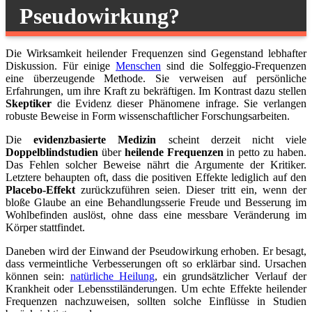
Pseudowirkung?
Die Wirksamkeit heilender Frequenzen sind Gegenstand lebhafter
Diskussion. Für einige
Menschen
sind die Solfeggio-Frequenzen
eine überzeugende Methode. Sie verweisen auf persönliche
Erfahrungen, um ihre Kraft zu bekräftigen. Im Kontrast dazu stellen
Skeptiker
die Evidenz dieser Phänomene infrage. Sie verlangen
robuste Beweise in Form wissenschaftlicher Forschungsarbeiten.
Die
evidenzbasierte Medizin
scheint derzeit nicht viele
Doppelblindstudien
über
heilende Frequenzen
in petto zu haben.
Das Fehlen solcher Beweise nährt die Argumente der Kritiker.
Letztere behaupten oft, dass die positiven Effekte lediglich auf den
Placebo-Effekt
zurückzuführen seien. Dieser tritt ein, wenn der
bloße Glaube an eine Behandlungsserie Freude und Besserung im
Wohlbefinden auslöst, ohne dass eine messbare Veränderung im
Körper stattfindet.
Daneben wird der Einwand der Pseudowirkung erhoben. Er besagt,
dass vermeintliche Verbesserungen oft so erklärbar sind. Ursachen
können sein:
natürliche Heilung
, ein grundsätzlicher Verlauf der
Krankheit oder Lebensstiländerungen. Um echte Effekte heilender
Frequenzen nachzuweisen, sollten solche Einflüsse in Studien