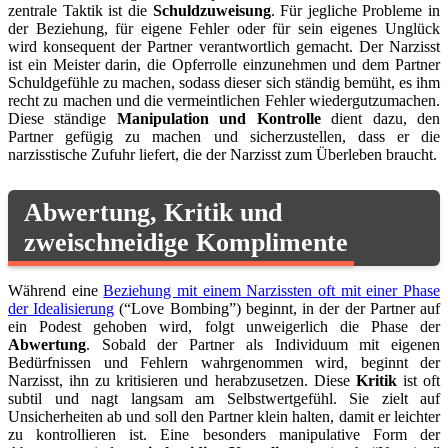
zentrale Taktik ist die
Schuldzuweisung
. Für jegliche Probleme in
der Beziehung, für eigene Fehler oder für sein eigenes Unglück
wird konsequent der Partner verantwortlich gemacht. Der Narzisst
ist ein Meister darin, die Opferrolle einzunehmen und dem Partner
Schuldgefühle zu machen, sodass dieser sich ständig bemüht, es ihm
recht zu machen und die vermeintlichen Fehler wiedergutzumachen.
Diese ständige
Manipulation und Kontrolle
dient dazu, den
Partner gefügig zu machen und sicherzustellen, dass er die
narzisstische Zufuhr liefert, die der Narzisst zum Überleben braucht.
Abwertung, Kritik und
zweischneidige Komplimente
Während eine
Beziehung mit einem Narzissten oft mit einer Phase
der Idealisierung
(“Love Bombing”) beginnt, in der der Partner auf
ein Podest gehoben wird, folgt unweigerlich die Phase der
Abwertung
. Sobald der Partner als Individuum mit eigenen
Bedürfnissen und Fehlern wahrgenommen wird, beginnt der
Narzisst, ihn zu kritisieren und herabzusetzen. Diese
Kritik
ist oft
subtil und nagt langsam am Selbstwertgefühl. Sie zielt auf
Unsicherheiten ab und soll den Partner klein halten, damit er leichter
zu kontrollieren ist. Eine besonders manipulative Form der