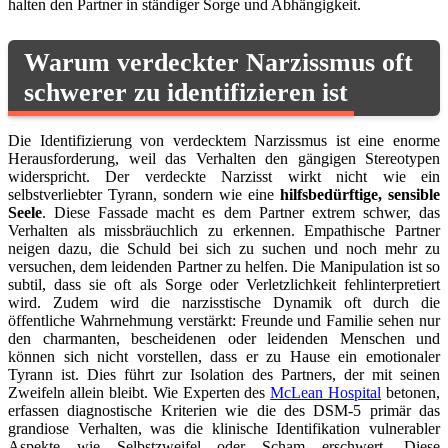
halten den Partner in ständiger Sorge und Abhängigkeit.
Warum verdeckter Narzissmus oft
schwerer zu identifizieren ist
Die Identifizierung von verdecktem Narzissmus ist eine enorme
Herausforderung, weil das Verhalten den gängigen Stereotypen
widerspricht. Der verdeckte Narzisst wirkt nicht wie ein
selbstverliebter Tyrann, sondern wie eine
hilfsbedürftige, sensible
Seele
. Diese Fassade macht es dem Partner extrem schwer, das
Verhalten als missbräuchlich zu erkennen. Empathische Partner
neigen dazu, die Schuld bei sich zu suchen und noch mehr zu
versuchen, dem leidenden Partner zu helfen. Die Manipulation ist so
subtil, dass sie oft als Sorge oder Verletzlichkeit fehlinterpretiert
wird. Zudem wird die narzisstische Dynamik oft durch die
öffentliche Wahrnehmung verstärkt: Freunde und Familie sehen nur
den charmanten, bescheidenen oder leidenden Menschen und
können sich nicht vorstellen, dass er zu Hause ein emotionaler
Tyrann ist. Dies führt zur Isolation des Partners, der mit seinen
Zweifeln allein bleibt. Wie Experten des
McLean Hospital
betonen,
erfassen diagnostische Kriterien wie die des DSM-5 primär das
grandiose Verhalten, was die klinische Identifikation vulnerabler
Aspekte wie Selbstzweifel oder Scham erschwert. Diese