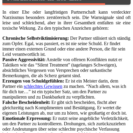
In einer Ehe oder langfristigen Partnerschaft kann verdeckter
Narzissmus besonders zerstörerisch sein. Die Warnsignale sind oft
leise und schleichend, aber in ihrer Gesamtheit entfalten sie eine
toxische Wirkung. Zu den typischen Anzeichen gehören:
Chronische Selbstviktimisierung:
Der Partner stilisiert sich ständig
zum Opfer. Egal, was passiert, es ist nie seine Schuld. Er findet
immer einen externen Grund oder eine andere Person, die für sein
Leid verantwortlich ist.
Passive Aggressivität:
Anstelle von offenen Konflikten nutzt er
Taktiken wie das “Silent Treatment” (tagelanges Schweigen),
absichtliches Vergessen von Versprechen oder sarkastische
Bemerkungen, die als Scherz getarnt sind.
Erzeugen von Schuldgefühlen:
Er ist ein Meister darin, dem
Partner ein
schlechtes Gewissen
zu machen. “Nach allem, was ich
für dich tue…” ist ein typischer Satz, um den Partner zu
manipulieren und zu Dankbarkeit zu verpflichten.
Falsche Bescheidenheit:
Er gibt sich bescheiden, fischt aber
gleichzeitig nach Komplimenten und Bestätigung. Er wertet die
eigenen Leistungen ab, nur um zu hören, wie großartig er doch ist.
Emotionale Erpressung:
Er nutzt seine angebliche Verletzlichkeit,
um den Partner zu kontrollieren. Drohungen, sich zurückzuziehen
oder Andeutungen über seine schlechte psychische Verfassung