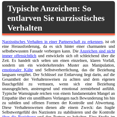
Typische Anzeichen: So
entlarven Sie narzisstisches
Verhalten
Narzisstisches Verhalten in einer Partnerschaft zu erkennen
, ist oft
eine Herausforderung, da es sich hinter einer charmanten und
selbstbewussten Fassade verbergen kann. Die
Anzeichen sind nicht
immer offensichtlich
und entwickeln sich oft schleichend über die
Zeit. Es handelt sich selten um einen einzelnen, klaren Vorfall,
sondern um ein wiederkehrendes Muster aus Manipulation,
emotionaler Kälte
und Selbstverherrlichung, das die Beziehung
langsam vergiftet. Der Schlüssel zur Entlarvung liegt darin, auf die
Gesamtheit der Verhaltensweisen zu achten und dem eigenen
Bauchgefühl zu vertrauen, wenn sich eine Beziehung
unausgeglichen, anstrengend und emotional zermürbend anfühlt.
Typische Warnsignale reichen von einem fundamentalen Mangel an
Empathie über ein unstillbares Verlangen nach Bewunderung bis hin
zu subtilen und offenen Formen der Kontrolle und Abwertung.
Diese Verhaltensweisen dienen alle einem Zweck: das fragile
Selbstwertgefühl des Narzissten zu stabilisieren und die Kontrolle
über die Beziehung
und den Partner zu behalten. Eine Studie im