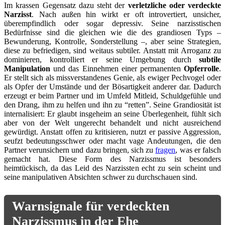
Im krassen Gegensatz dazu steht der
verletzliche oder verdeckte
Narzisst
. Nach außen hin wirkt er oft introvertiert, unsicher,
überempfindlich oder sogar depressiv. Seine narzisstischen
Bedürfnisse sind die gleichen wie die des grandiosen Typs –
Bewunderung, Kontrolle, Sonderstellung –, aber seine Strategien,
diese zu befriedigen, sind weitaus subtiler. Anstatt mit Arroganz zu
dominieren, kontrolliert er seine Umgebung durch
subtile
Manipulation
und das Einnehmen einer permanenten
Opferrolle
.
Er stellt sich als missverstandenes Genie, als ewiger Pechvogel oder
als Opfer der Umstände und der Bösartigkeit anderer dar. Dadurch
erzeugt er beim Partner und im Umfeld Mitleid, Schuldgefühle und
den Drang, ihm zu helfen und ihn zu “retten”. Seine Grandiosität ist
internalisiert: Er glaubt insgeheim an seine Überlegenheit, fühlt sich
aber von der Welt ungerecht behandelt und nicht ausreichend
gewürdigt. Anstatt offen zu kritisieren, nutzt er passive Aggression,
seufzt bedeutungsschwer oder macht vage Andeutungen, die den
Partner verunsichern und dazu bringen, sich zu
fragen
, was er falsch
gemacht hat. Diese Form des Narzissmus ist besonders
heimtückisch, da das Leid des Narzissten echt zu sein scheint und
seine manipulativen Absichten schwer zu durchschauen sind.
Warnsignale für verdeckten
Narzissmus in der Ehe