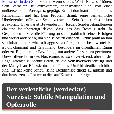
Menschen in den Sinn
kommt, wenn sie das Wort “Narzisst” hören.
Sein Verhalten ist extrovertiert, charismatisch und von einer
unübersehbaren
Arroganz
geprägt. Er tritt dominant auf, sucht das
Rampenlicht und hat kein Problem damit, seine vermeintliche
Überlegenheit offen zur Schau zu stellen. Sein
Anspruchsdenken
ist explizit: Er erwartet Bewunderung, fordert Sonderbehandlungen
ein und ist überzeugt davon, dass ihm das Beste zusteht. In
Gesprächen reißt er die Führung an sich, prahlt mit seinen Erfolgen
und wertet andere ab, um sich selbst zu erhöhen. Kritik prallt an ihm
scheinbar ab oder wird mit aggressiver Gegenkritik beantwortet. Er
ist oft charmant und gewinnend, besonders im öffentlichen Raum
oder zu Beginn einer Beziehung, um andere für sich zu gewinnen.
Diese offene Form des Narzissmus ist zwar verletzend, aber in der
Regel leichter zu identifizieren, da die
Selbstverherrlichung
und
der Mangel an Rücksichtnahme für das Umfeld deutlich sichtbar
sind. Er hat keine Scheu, seine Bedürfnisse direkt zu äußern und
durchzusetzen, selbst wenn dies auf Kosten anderer geht.
Der verletzliche (verdeckte)
Narzisst: Subtile Manipulation und
Opferrolle