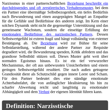
Narzissmus in einer partnerschaftlichen
Beziehung beschreibt ein
durchdringendes und oft zerstörerisches Verhaltensmuster
, bei dem
ein Partner eine übermäßige Selbstbezogenheit, ein tiefes Bedürfnis
nach Bewunderung und einen ausgeprägten Mangel an Empathie
für die Gefühle und Bedürfnisse des anderen zeigt. Im Kern einer
solchen Dynamik steht nicht die gegenseitige Unterstützung und das
gemeinsame Wachstum, sondern die einseitige Erfüllung der
emotionalen Bedürfnisse des narzisstischen Partners
. Dessen
Selbstwertgefühl ist extrem fragil und hängt vollständig von externer
Bestätigung ab. Die
Beziehung
wird zur Bühne für seine
Selbstdarstellung, während der andere Partner zur Requisite
degradiert wird, die Bewunderung spenden, Kritik abfedern und das
grandiose Selbstbild stützen soll. Dieses Muster geht weit über
normalen Egoismus hinaus. Es ist ein tief verwurzelter
Mechanismus, der oft aus unbewussten Unsicherheiten und einem
geringen Selbstwertgefühl resultiert. Die nach außen getragene
Grandiosität dient als Schutzschild gegen innere Leere und Scham.
Für den Partner bedeutet dies eine ständige emotionale
Achterbahnfahrt, die von anfänglicher Idealisierung bis hin zu
scharfer Abwertung reicht und langfristig zu emotionaler
Abhängigkeit und dem
Verlust
der eigenen Identität führen kann.
Definition: Narzisstische