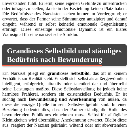
unverstanden fühlt. Er lernt, seine eigenen Gefühle zu unterdrücken
oder infrage zu stellen, da sie in der Beziehung keinen Platz haben.
Die Bedürfnisse des Narzissten stehen immer im Vordergrund; er
erwartet, dass der Partner seine Stimmungen antizipiert und darauf
eingeht, während er selbst keinerlei emotionale Gegenleistung
erbringt. Diese einseitige emotionale Dynamik ist ein klares
Warnsignal für eine narzisstische Struktur.
Grandioses Selbstbild und ständiges
Bedürfnis nach Bewunderung
Ein Narzisst pflegt ein
grandioses Selbstbild
, das oft in keinem
Verhältnis zur Realität steht. Er stellt sich selbst als außergewöhnlich
intelligent, erfolgreich, attraktiv oder talentiert dar und übertreibt
seine Leistungen maßlos. Diese Selbstdarstellung ist jedoch keine
harmlose Prahlerei, sondern ein existenzielles Bedürfnis. Er ist
süchtig nach
Bewunderung und Anerkennung
von außen, da
diese die einzige Quelle für sein Selbstwertgefühl sind. In einer
Beziehung bedeutet dies, dass der Partner ständig die Rolle des
bewundernden Publikums einnehmen muss. Selbst für alltägliche
Kleinigkeiten wird übermäßige Anerkennung erwartet. Bleibt diese
aus, reagiert der Narzisst gekränkt, wütend oder mit abwertendem