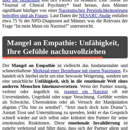
*Journal of Clinical Psychiatry* fand heraus, dass Männer
signifikant häufiger von einer
Narzisstischen Persönlichkeitsstörung
betroffen sind als Frauen
. Laut Daten der
NESARC-Studie
entfallen
etwa 75 % der NPD-Diagnosen auf Männer, was die Relevanz der
Frage “Ist mein Mann ein Narzisst?” unterstreicht.
Mangel an Empathie: Unfähigkeit,
Ihre Gefühle nachzuvollziehen
Der
Mangel an Empathie
ist vielleicht das fundamentalste und
schmerzhafteste
Merkmal einer Beziehung mit einem Narzissten
. Es
handelt sich hierbei nicht um eine bewusste Weigerung, sondern um
eine tatsächliche
Unfähigkeit, sich in die emotionale Welt eines
anderen Menschen hineinzuversetzen
. Wenn der Partner traurig,
verletzt oder ängstlich ist,
reagiert ein Narzisst
oft mit
Unverständnis, Ungeduld oder sogar Verachtung. Gefühle werden
als Schwäche, Überreaktion oder als Versuch der Manipulation
abgetan (“Du bist zu sensibel”, “Jetzt mach doch kein Drama”).
Anstatt Trost und Unterstützung zu spenden, lenkt er das Gespräch
schnell wieder auf sich selbst oder kritisiert den Partner für seine
emotionalen Reaktionen. Diese
emotionale Invalidierung
ist
zutiefst verletzend und führt dazu, dass sich der Partner allein und