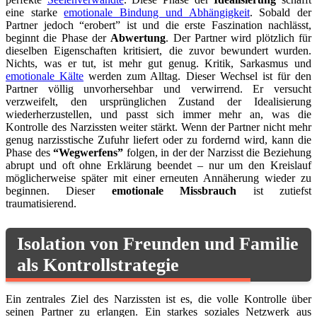
eine starke
emotionale Bindung und Abhängigkeit
. Sobald der
Partner jedoch “erobert” ist und die erste Faszination nachlässt,
beginnt die Phase der
Abwertung
. Der Partner wird plötzlich für
dieselben Eigenschaften kritisiert, die zuvor bewundert wurden.
Nichts, was er tut, ist mehr gut genug. Kritik, Sarkasmus und
emotionale Kälte
werden zum Alltag. Dieser Wechsel ist für den
Partner völlig unvorhersehbar und verwirrend. Er versucht
verzweifelt, den ursprünglichen Zustand der Idealisierung
wiederherzustellen, und passt sich immer mehr an, was die
Kontrolle des Narzissten weiter stärkt. Wenn der Partner nicht mehr
genug narzisstische Zufuhr liefert oder zu fordernd wird, kann die
Phase des
“Wegwerfens”
folgen, in der der Narzisst die Beziehung
abrupt und oft ohne Erklärung beendet – nur um den Kreislauf
möglicherweise später mit einer erneuten Annäherung wieder zu
beginnen. Dieser
emotionale Missbrauch
ist zutiefst
traumatisierend.
Isolation von Freunden und Familie
als Kontrollstrategie
Ein zentrales Ziel des Narzissten ist es, die volle Kontrolle über
seinen Partner zu erlangen. Ein starkes soziales Netzwerk aus