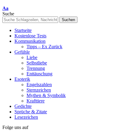
Font
Aa
Resizer
Suche
Startseite
Kostenlose Tests
Kommunikation
Tipps – Ex Zurück
Gefühle
Liebe
Selbstliebe
Trennung
Enttäuschung
Esoterik
Engelszahlen
Sternzeichen
Mythen & Symbolik
Krafttiere
Gedichte
Sprüche & Zitate
Lesezeichen
Folge uns auf