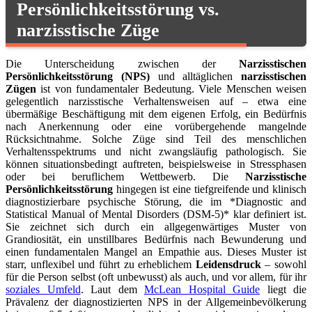
Persönlichkeitsstörung vs.
narzisstische Züge
Die Unterscheidung zwischen der
Narzisstischen
Persönlichkeitsstörung (NPS)
und alltäglichen
narzisstischen
Zügen
ist von fundamentaler Bedeutung. Viele Menschen weisen
gelegentlich narzisstische Verhaltensweisen auf – etwa eine
übermäßige Beschäftigung mit dem eigenen Erfolg, ein Bedürfnis
nach Anerkennung oder eine vorübergehende mangelnde
Rücksichtnahme. Solche Züge sind Teil des menschlichen
Verhaltensspektrums und nicht zwangsläufig pathologisch. Sie
können situationsbedingt auftreten, beispielsweise in Stressphasen
oder bei beruflichem Wettbewerb. Die
Narzisstische
Persönlichkeitsstörung
hingegen ist eine tiefgreifende und klinisch
diagnostizierbare psychische Störung, die im *Diagnostic and
Statistical Manual of Mental Disorders (DSM-5)* klar definiert ist.
Sie zeichnet sich durch ein allgegenwärtiges Muster von
Grandiosität, ein unstillbares Bedürfnis nach Bewunderung und
einen fundamentalen Mangel an Empathie aus. Dieses Muster ist
starr, unflexibel und führt zu erheblichem
Leidensdruck
– sowohl
für die Person selbst (oft unbewusst) als auch, und vor allem, für ihr
soziales Umfeld
. Laut dem
McLean Hospital Guide
liegt die
Prävalenz der diagnostizierten NPS in der Allgemeinbevölkerung