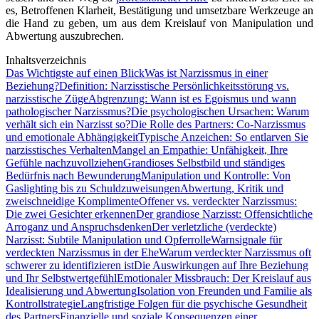
es, Betroffenen Klarheit, Bestätigung und umsetzbare Werkzeuge an
die Hand zu geben, um aus dem Kreislauf von Manipulation und
Abwertung auszubrechen.
Inhaltsverzeichnis
Das Wichtigste auf einen Blick
Was ist Narzissmus in einer
Beziehung?
Definition: Narzisstische Persönlichkeitsstörung vs.
narzisstische Züge
Abgrenzung: Wann ist es Egoismus und wann
pathologischer Narzissmus?
Die psychologischen Ursachen: Warum
verhält sich ein Narzisst so?
Die Rolle des Partners: Co-Narzissmus
und emotionale Abhängigkeit
Typische Anzeichen: So entlarven Sie
narzisstisches Verhalten
Mangel an Empathie: Unfähigkeit, Ihre
Gefühle nachzuvollziehen
Grandioses Selbstbild und ständiges
Bedürfnis nach Bewunderung
Manipulation und Kontrolle: Von
Gaslighting bis zu Schuldzuweisungen
Abwertung, Kritik und
zweischneidige Komplimente
Offener vs. verdeckter Narzissmus:
Die zwei Gesichter erkennen
Der grandiose Narzisst: Offensichtliche
Arroganz und Anspruchsdenken
Der verletzliche (verdeckte)
Narzisst: Subtile Manipulation und Opferrolle
Warnsignale für
verdeckten Narzissmus in der Ehe
Warum verdeckter Narzissmus oft
schwerer zu identifizieren ist
Die Auswirkungen auf Ihre Beziehung
und Ihr Selbstwertgefühl
Emotionaler Missbrauch: Der Kreislauf aus
Idealisierung und Abwertung
Isolation von Freunden und Familie als
Kontrollstrategie
Langfristige Folgen für die psychische Gesundheit
des Partners
Finanzielle und soziale Konsequenzen einer