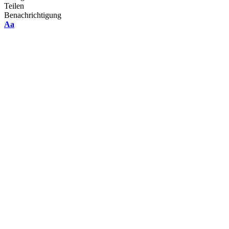
Teilen
Benachrichtigung
Font
Aa
Resizer