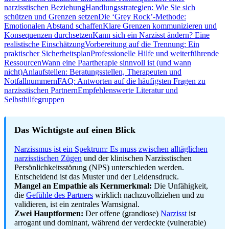
narzisstischen Beziehung
Handlungsstrategien: Wie Sie sich
schützen und Grenzen setzen
Die ‘Grey Rock’-Methode:
Emotionalen Abstand schaffen
Klare Grenzen kommunizieren und
Konsequenzen durchsetzen
Kann sich ein Narzisst ändern? Eine
realistische Einschätzung
Vorbereitung auf die Trennung: Ein
praktischer Sicherheitsplan
Professionelle Hilfe und weiterführende
Ressourcen
Wann eine Paartherapie sinnvoll ist (und wann
nicht)
Anlaufstellen: Beratungsstellen, Therapeuten und
Notfallnummern
FAQ: Antworten auf die häufigsten Fragen zu
narzisstischen Partnern
Empfehlenswerte Literatur und
Selbsthilfegruppen
Das Wichtigste auf einen Blick
Narzissmus ist ein Spektrum: Es muss zwischen alltäglichen
narzisstischen Zügen
und der klinischen Narzisstischen
Persönlichkeitsstörung (NPS) unterschieden werden.
Entscheidend ist das Muster und der Leidensdruck.
Mangel an Empathie als Kernmerkmal:
Die Unfähigkeit,
die
Gefühle des Partners
wirklich nachzuvollziehen und zu
validieren, ist ein zentrales Warnsignal.
Zwei Hauptformen:
Der offene (grandiose)
Narzisst
ist
arrogant und dominant, während der verdeckte (vulnerable)