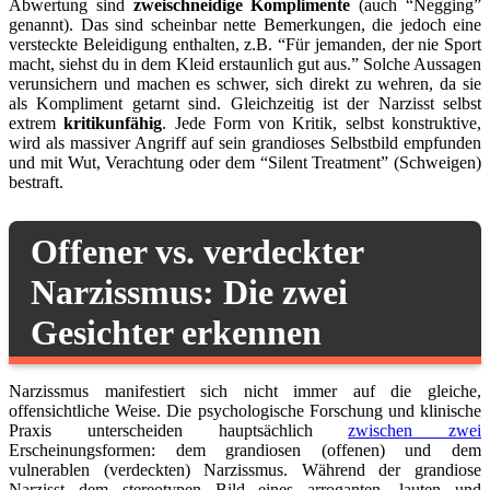
Abwertung sind
zweischneidige Komplimente
(auch “Negging”
genannt). Das sind scheinbar nette Bemerkungen, die jedoch eine
versteckte Beleidigung enthalten, z.B. “Für jemanden, der nie Sport
macht, siehst du in dem Kleid erstaunlich gut aus.” Solche Aussagen
verunsichern und machen es schwer, sich direkt zu wehren, da sie
als Kompliment getarnt sind. Gleichzeitig ist der Narzisst selbst
extrem
kritikunfähig
. Jede Form von Kritik, selbst konstruktive,
wird als massiver Angriff auf sein grandioses Selbstbild empfunden
und mit Wut, Verachtung oder dem “Silent Treatment” (Schweigen)
bestraft.
Offener vs. verdeckter
Narzissmus: Die zwei
Gesichter erkennen
Narzissmus manifestiert sich nicht immer auf die gleiche,
offensichtliche Weise. Die psychologische Forschung und klinische
Praxis unterscheiden hauptsächlich
zwischen zwei
Erscheinungsformen: dem grandiosen (offenen) und dem
vulnerablen (verdeckten) Narzissmus. Während der grandiose
Narzisst dem stereotypen Bild eines arroganten, lauten und