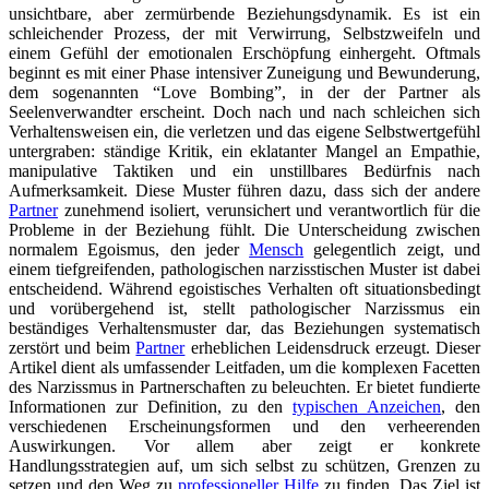
unsichtbare, aber zermürbende Beziehungsdynamik. Es ist ein
schleichender Prozess, der mit Verwirrung, Selbstzweifeln und
einem Gefühl der emotionalen Erschöpfung einhergeht. Oftmals
beginnt es mit einer Phase intensiver Zuneigung und Bewunderung,
dem sogenannten “Love Bombing”, in der der Partner als
Seelenverwandter erscheint. Doch nach und nach schleichen sich
Verhaltensweisen ein, die verletzen und das eigene Selbstwertgefühl
untergraben: ständige Kritik, ein eklatanter Mangel an Empathie,
manipulative Taktiken und ein unstillbares Bedürfnis nach
Aufmerksamkeit. Diese Muster führen dazu, dass sich der andere
Partner
zunehmend isoliert, verunsichert und verantwortlich für die
Probleme in der Beziehung fühlt. Die Unterscheidung zwischen
normalem Egoismus, den jeder
Mensch
gelegentlich zeigt, und
einem tiefgreifenden, pathologischen narzisstischen Muster ist dabei
entscheidend. Während egoistisches Verhalten oft situationsbedingt
und vorübergehend ist, stellt pathologischer Narzissmus ein
beständiges Verhaltensmuster dar, das Beziehungen systematisch
zerstört und beim
Partner
erheblichen Leidensdruck erzeugt. Dieser
Artikel dient als umfassender Leitfaden, um die komplexen Facetten
des Narzissmus in Partnerschaften zu beleuchten. Er bietet fundierte
Informationen zur Definition, zu den
typischen Anzeichen
, den
verschiedenen Erscheinungsformen und den verheerenden
Auswirkungen. Vor allem aber zeigt er konkrete
Handlungsstrategien auf, um sich selbst zu schützen, Grenzen zu
setzen und den Weg zu
professioneller Hilfe
zu finden. Das Ziel ist