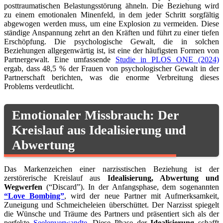
posttraumatischen Belastungsstörung ähneln. Die Beziehung wird
zu einem emotionalen Minenfeld, in dem jeder Schritt sorgfältig
abgewogen werden muss, um eine Explosion zu vermeiden. Diese
ständige Anspannung zehrt an den Kräften und führt zu einer tiefen
Erschöpfung. Die psychologische Gewalt, die in solchen
Beziehungen allgegenwärtig ist, ist eine der häufigsten Formen von
Partnergewalt. Eine umfassende
Studie in PLOS ONE (2024)
ergab, dass 48,5 % der Frauen von psychologischer Gewalt in der
Partnerschaft berichten, was die enorme Verbreitung dieses
Problems verdeutlicht.
Emotionaler Missbrauch: Der
Kreislauf aus Idealisierung und
Abwertung
Das Markenzeichen einer narzisstischen Beziehung ist der
zerstörerische Kreislauf aus
Idealisierung, Abwertung und
Wegwerfen
(“Discard”). In der Anfangsphase, dem sogenannten
“Love Bombing”
, wird der neue Partner mit Aufmerksamkeit,
Zuneigung und Schmeicheleien überschüttet. Der Narzisst spiegelt
die Wünsche und Träume des Partners und präsentiert sich als der
perfekte
Seelenverwandte
. Diese Phase der
Idealisierung
schafft