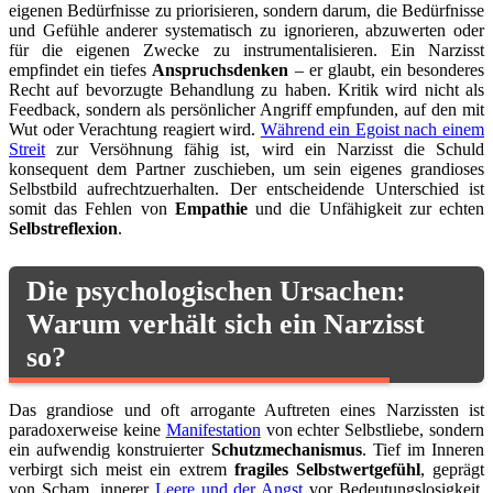
eigenen Bedürfnisse zu priorisieren, sondern darum, die Bedürfnisse
und Gefühle anderer systematisch zu ignorieren, abzuwerten oder
für die eigenen Zwecke zu instrumentalisieren. Ein Narzisst
empfindet ein tiefes
Anspruchsdenken
– er glaubt, ein besonderes
Recht auf bevorzugte Behandlung zu haben. Kritik wird nicht als
Feedback, sondern als persönlicher Angriff empfunden, auf den mit
Wut oder Verachtung reagiert wird.
Während ein Egoist nach einem
Streit
zur Versöhnung fähig ist, wird ein Narzisst die Schuld
konsequent dem Partner zuschieben, um sein eigenes grandioses
Selbstbild aufrechtzuerhalten. Der entscheidende Unterschied ist
somit das Fehlen von
Empathie
und die Unfähigkeit zur echten
Selbstreflexion
.
Die psychologischen Ursachen:
Warum verhält sich ein Narzisst
so?
Das grandiose und oft arrogante Auftreten eines Narzissten ist
paradoxerweise keine
Manifestation
von echter Selbstliebe, sondern
ein aufwendig konstruierter
Schutzmechanismus
. Tief im Inneren
verbirgt sich meist ein extrem
fragiles Selbstwertgefühl
, geprägt
von Scham, innerer
Leere und der Angst
vor Bedeutungslosigkeit.