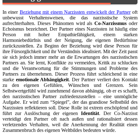
In einer
Beziehung mit einem Narzissten entwickelt der Partner
oft
unbewusst Verhaltensweisen, die das narzisstische System
aufrechterhalten. Dieses Phänomen wird als
Co-Narzissmus
oder
Echoismus bezeichnet. Der Partner eines Narzissten ist häufig eine
Person mit hoher Empathiefähigkeit, einem starken
Harmoniebedürfnis und der Neigung, die eigenen Bedürfnisse
zurückzustellen. Zu Beginn der Beziehung wird diese Person für
ihre Fürsorglichkeit und ihr Verständnis idealisiert. Mit der Zeit passt
sie sich jedoch immer mehr an die Erwartungen des narzisstischen
Partners an. Sie lernt, Konflikte zu vermeiden, Kritik zu schlucken
und die Verantwortung für die Stimmungen und Probleme des
Partners zu übernehmen. Dieser Prozess führt schleichend in eine
starke
emotionale Abhängigkeit
. Der Partner verliert den Kontakt
zu den eigenen Gefühlen, Wünschen und Grenzen. Sein
Selbstwertgefühl wird zunehmend davon abhängig, ob er es schafft,
den narzisstischen Partner zufriedenzustellen – eine unmögliche
Aufgabe. Er wird zum “Spiegel”, der das grandiose Selbstbild des
Narzissten reflektieren soll. Diese Rolle ist extrem erschöpfend und
führt zur Auslöschung der eigenen
Identität
. Der Co-Narzisst
verteidigt den Partner oft nach außen und rationalisiert dessen
verletzendes Verhalten, weil die Anerkennung der Realität einen
Zusammenbruch des eigenen Weltbildes bedeuten würde.