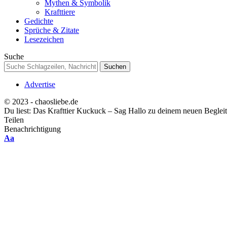
Mythen & Symbolik
Krafttiere
Gedichte
Sprüche & Zitate
Lesezeichen
Suche
Advertise
© 2023 - chaosliebe.de
Du liest:
Das Krafttier Kuckuck – Sag Hallo zu deinem neuen Begleit
Teilen
Benachrichtigung
Font
Aa
Resizer