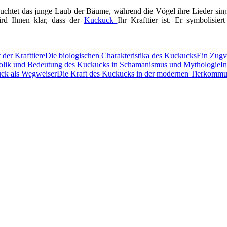
eleuchtet das junge Laub der Bäume, während die Vögel ihre Lieder sin
ird Ihnen klar, dass der
Kuckuck
Ihr Krafttier ist. Er symbolisier
der Krafttiere
Die biologischen Charakteristika des Kuckucks
Ein Zugv
lik und Bedeutung des Kuckucks in Schamanismus und Mythologie
In
ck als Wegweiser
Die Kraft des Kuckucks in der modernen Tierkommu