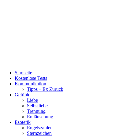
Startseite
Kostenlose Tests
Kommunikation
Tipps – Ex Zurück
Gefühle
Liebe
Selbstliebe
Trennung
Enttäuschung
Esoterik
Engelszahlen
Sternzeichen