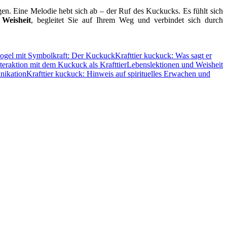
gen. Eine Melodie hebt sich ab – der Ruf des Kuckucks. Es fühlt sich
t
Weisheit
, begleitet Sie auf Ihrem Weg und verbindet sich durch
ogel mit Symbolkraft: Der Kuckuck
Krafttier kuckuck: Was sagt er
teraktion mit dem Kuckuck als Krafttier
Lebenslektionen und Weisheit
nikation
Krafttier kuckuck: Hinweis auf spirituelles Erwachen und