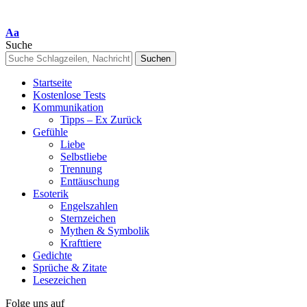
Font
Aa
Resizer
Suche
Startseite
Kostenlose Tests
Kommunikation
Tipps – Ex Zurück
Gefühle
Liebe
Selbstliebe
Trennung
Enttäuschung
Esoterik
Engelszahlen
Sternzeichen
Mythen & Symbolik
Krafttiere
Gedichte
Sprüche & Zitate
Lesezeichen
Folge uns auf