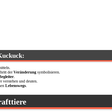
 Kuckuck:
itteln.
hritt der
Veränderung
symbolisieren.
Begleiter
.
r verstehen und deuten.
enen
Lebenswegs
.
afttiere