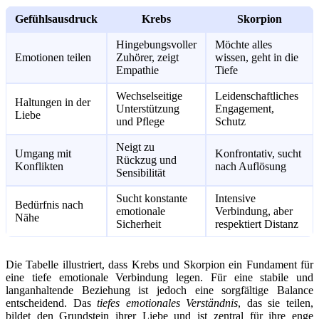
Gefühlsausdruck
Krebs
Skorpion
Hingebungsvoller
Möchte alles
Emotionen teilen
Zuhörer, zeigt
wissen, geht in die
Empathie
Tiefe
Wechselseitige
Leidenschaftliches
Haltungen in der
Unterstützung
Engagement,
Liebe
und Pflege
Schutz
Neigt zu
Umgang mit
Konfrontativ, sucht
Rückzug und
Konflikten
nach Auflösung
Sensibilität
Sucht konstante
Intensive
Bedürfnis nach
emotionale
Verbindung, aber
Nähe
Sicherheit
respektiert Distanz
Die Tabelle illustriert, dass Krebs und Skorpion ein Fundament für
eine tiefe emotionale Verbindung legen. Für eine stabile und
langanhaltende Beziehung ist jedoch eine sorgfältige Balance
entscheidend. Das
tiefes emotionales Verständnis
, das sie teilen,
bildet den Grundstein ihrer Liebe und ist zentral für ihre enge