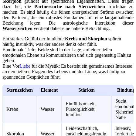
Skorpion
gründet auf spezifischen Eigenschaften. Diese tragen
dazu bei, die
Partnersuche nach Sternzeichen
fruchtbar zu
machen. Es sind häufig die feinen energetischen Ströme zwischen
den Partnern, die ein robustes Fundament für eine langanhaltende
Beziehung legen. Die astrologische Interaktion dieser
Wasserzeichen
verdient daher eine nähere Betrachtung.
Ein starkes Gefühl der Intuition:
Krebs und Skorpion
spüren
häufig instinktiv, was der andere denkt oder fühlt.
Emotionale Tiefe: Beide sind in der Lage, auf einer tiefen
emotionalen Ebene zu kommunizieren und sich gegenseitig Halt zu
geben.
Eine Vor
Liebe
für die Mystik: Es besteht ein gemeinsames Interesse
an den tieferen Fragen des Lebens und der Liebe, was häufig zu
spannenden Gesprächen führt.
Sternzeichen
Element
Stärken
Bindungs
Sucht
Einfühlsamkeit,
emotional
Krebs
Wasser
Fürsorglichkeit,
Sicherheit
Intuition
Nähe
Leidenschaftlich,
Intensiv,
Skorpion
Wasser
entscheidungsfreudig,
fordert tief