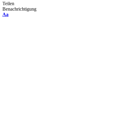
Teilen
Benachrichtigung
Font
Aa
Resizer