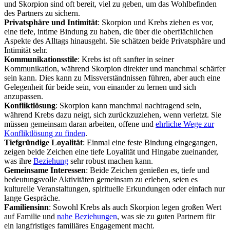
und Skorpion sind oft bereit, viel zu geben, um das Wohlbefinden
des Partners zu sichern.
Privatsphäre und Intimität
: Skorpion und Krebs ziehen es vor,
eine tiefe, intime Bindung zu haben, die über die oberflächlichen
Aspekte des Alltags hinausgeht. Sie schätzen beide Privatsphäre und
Intimität sehr.
Kommunikationsstile
: Krebs ist oft sanfter in seiner
Kommunikation, während Skorpion direkter und manchmal schärfer
sein kann. Dies kann zu Missverständnissen führen, aber auch eine
Gelegenheit für beide sein, von einander zu lernen und sich
anzupassen.
Konfliktlösung
: Skorpion kann manchmal nachtragend sein,
während Krebs dazu neigt, sich zurückzuziehen, wenn verletzt. Sie
müssen gemeinsam daran arbeiten, offene und
ehrliche Wege zur
Konfliktlösung zu finden
.
Tiefgründige Loyalität
: Einmal eine feste Bindung eingegangen,
zeigen beide Zeichen eine tiefe Loyalität und Hingabe zueinander,
was ihre
Beziehung
sehr robust machen kann.
Gemeinsame Interessen
: Beide Zeichen genießen es, tiefe und
bedeutungsvolle Aktivitäten gemeinsam zu erleben, seien es
kulturelle Veranstaltungen, spirituelle Erkundungen oder einfach nur
lange Gespräche.
Familiensinn
: Sowohl Krebs als auch Skorpion legen großen Wert
auf Familie und
nahe Beziehungen
, was sie zu guten Partnern für
ein langfristiges familiäres Engagement macht.