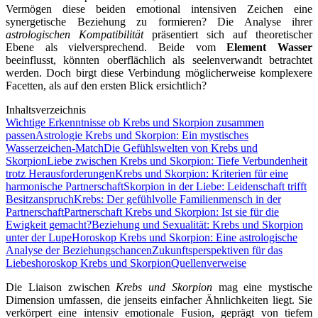
Vermögen diese beiden emotional intensiven Zeichen eine
synergetische Beziehung zu formieren? Die Analyse ihrer
astrologischen Kompatibilität
präsentiert sich auf theoretischer
Ebene als vielversprechend. Beide vom
Element Wasser
beeinflusst, könnten oberflächlich als seelenverwandt betrachtet
werden. Doch birgt diese Verbindung möglicherweise komplexere
Facetten, als auf den ersten Blick ersichtlich?
Inhaltsverzeichnis
Wichtige Erkenntnisse ob Krebs und Skorpion zusammen
passen
Astrologie Krebs und Skorpion: Ein mystisches
Wasserzeichen-Match
Die Gefühlswelten von Krebs und
Skorpion
Liebe zwischen Krebs und Skorpion: Tiefe Verbundenheit
trotz Herausforderungen
Krebs und Skorpion: Kriterien für eine
harmonische Partnerschaft
Skorpion in der Liebe: Leidenschaft trifft
Besitzanspruch
Krebs: Der gefühlvolle Familienmensch in der
Partnerschaft
Partnerschaft Krebs und Skorpion: Ist sie für die
Ewigkeit gemacht?
Beziehung und Sexualität: Krebs und Skorpion
unter der Lupe
Horoskop Krebs und Skorpion: Eine astrologische
Analyse der Beziehungschancen
Zukunftsperspektiven für das
Liebeshoroskop Krebs und Skorpion
Quellenverweise
Die Liaison zwischen
Krebs und Skorpion
mag eine mystische
Dimension umfassen, die jenseits einfacher Ähnlichkeiten liegt. Sie
verkörpert eine intensiv emotionale Fusion, geprägt von tiefem