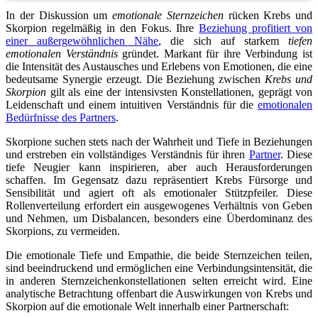
In der Diskussion um
emotionale Sternzeichen
rücken Krebs und
Skorpion regelmäßig in den Fokus. Ihre
Beziehung profitiert von
einer außergewöhnlichen Nähe
, die sich auf starkem
tiefen
emotionalen Verständnis
gründet. Markant für ihre Verbindung ist
die Intensität des Austausches und Erlebens von Emotionen, die eine
bedeutsame Synergie erzeugt. Die Beziehung zwischen
Krebs und
Skorpion
gilt als eine der intensivsten Konstellationen, geprägt von
Leidenschaft und einem intuitiven Verständnis für die
emotionalen
Bedürfnisse des Partners
.
Skorpione suchen stets nach der Wahrheit und Tiefe in Beziehungen
und erstreben ein vollständiges Verständnis für ihren
Partner
. Diese
tiefe Neugier kann inspirieren, aber auch Herausforderungen
schaffen. Im Gegensatz dazu repräsentiert Krebs Fürsorge und
Sensibilität und agiert oft als emotionaler Stützpfeiler. Diese
Rollenverteilung erfordert ein ausgewogenes Verhältnis von Geben
und Nehmen, um Disbalancen, besonders eine Überdominanz des
Skorpions, zu vermeiden.
Die emotionale Tiefe und Empathie, die beide Sternzeichen teilen,
sind beeindruckend und ermöglichen eine Verbindungsintensität, die
in anderen Sternzeichenkonstellationen selten erreicht wird. Eine
analytische Betrachtung offenbart die Auswirkungen von Krebs und
Skorpion auf die emotionale Welt innerhalb einer Partnerschaft: