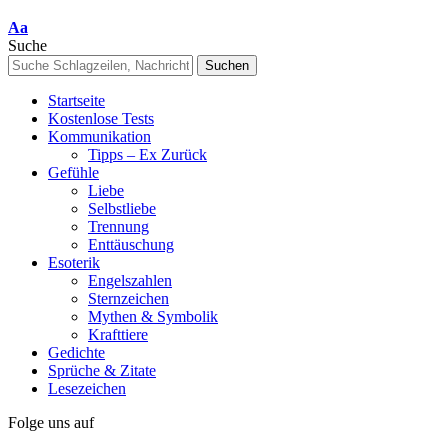
Font
Aa
Resizer
Suche
Startseite
Kostenlose Tests
Kommunikation
Tipps – Ex Zurück
Gefühle
Liebe
Selbstliebe
Trennung
Enttäuschung
Esoterik
Engelszahlen
Sternzeichen
Mythen & Symbolik
Krafttiere
Gedichte
Sprüche & Zitate
Lesezeichen
Folge uns auf