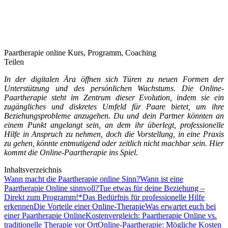
Paartherapie online Kurs, Programm, Coaching
Teilen
In der digitalen Ära öffnen sich Türen zu neuen Formen der
Unterstützung und des persönlichen Wachstums. Die Online-
Paartherapie steht im Zentrum dieser Evolution, indem sie ein
zugängliches und diskretes Umfeld für Paare bietet, um ihre
Beziehungsprobleme anzugehen. Du und dein Partner könnten an
einem Punkt angelangt sein, an dem ihr überlegt, professionelle
Hilfe in Anspruch zu nehmen, doch die Vorstellung, in eine Praxis
zu gehen, könnte entmutigend oder zeitlich nicht machbar sein. Hier
kommt die Online-Paartherapie ins Spiel.
Inhaltsverzeichnis
Wann macht die Paartherapie online Sinn?
Wann ist eine
Paartherapie Online sinnvoll?
Tue etwas für deine Beziehung –
Direkt zum Programm!*
Das Bedürfnis für professionelle Hilfe
erkennen
Die Vorteile einer Online-Therapie
Was erwartet euch bei
einer Paartherapie Online
Kostenvergleich: Paartherapie Online vs.
traditionelle Therapie vor Ort
Online-Paartherapie: Mögliche Kosten