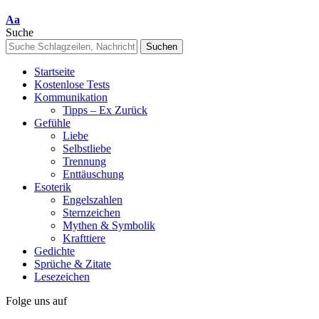
Font
Aa
Resizer
Suche
Startseite
Kostenlose Tests
Kommunikation
Tipps – Ex Zurück
Gefühle
Liebe
Selbstliebe
Trennung
Enttäuschung
Esoterik
Engelszahlen
Sternzeichen
Mythen & Symbolik
Krafttiere
Gedichte
Sprüche & Zitate
Lesezeichen
Folge uns auf