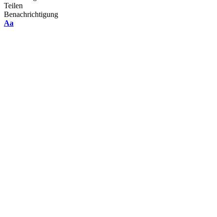
Teilen
Benachrichtigung
Font
Aa
Resizer