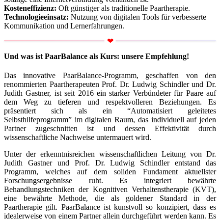
Kosteneffizienz:
Oft günstiger als traditionelle Paartherapie.
Technologieeinsatz:
Nutzung von digitalen Tools für verbesserte
Kommunikation und Lernerfahrungen.
Und was ist PaarBalance als Kurs: unsere Empfehlung!
Das innovative PaarBalance-Programm, geschaffen von den
renommierten Paartherapeuten Prof. Dr. Ludwig Schindler und Dr.
Judith Gastner, ist seit 2016 ein starker Verbündeter für Paare auf
dem Weg zu tieferen und respektvolleren Beziehungen. Es
präsentiert sich als ein “Automatisiert geleitetes
Selbsthilfeprogramm” im digitalen Raum, das individuell auf jeden
Partner zugeschnitten ist und dessen Effektivität durch
wissenschaftliche Nachweise untermauert wird.
Unter der erkenntnisreichen wissenschaftlichen Leitung von Dr.
Judith Gastner und Prof. Dr. Ludwig Schindler entstand das
Programm, welches auf dem soliden Fundament aktuellster
Forschungsergebnisse ruht. Es integriert bewährte
Behandlungstechniken der Kognitiven Verhaltenstherapie (KVT),
eine bewährte Methode, die als goldener Standard in der
Paartherapie gilt. PaarBalance ist kunstvoll so konzipiert, dass es
idealerweise von einem Partner allein durchgeführt werden kann. Es