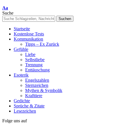
Font
Aa
Resizer
Suche
Startseite
Kostenlose Tests
Kommunikation
Tipps – Ex Zurück
Gefühle
Liebe
Selbstliebe
Trennung
Enttäuschung
Esoterik
Engelszahlen
Sternzeichen
Mythen & Symbolik
Krafttiere
Gedichte
Sprüche & Zitate
Lesezeichen
Folge uns auf