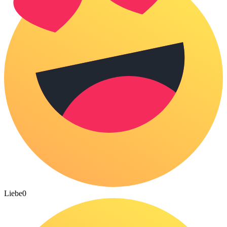
Liebe
0