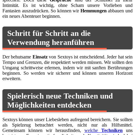
Intimität. Es ist wichtig, ohne Scham unsere Vorlieben und
Fantasien auszudrücken. So können wir
Hemmungen
abbauen und
ein neues Abenteuer beginnen.
Schritt für Schritt an die
Verwendung heranführen
Der behutsame
Einsatz
von Sextoys ist entscheidend. Jeder hat sein
Tempo und Grenzen, die respektiert werden müssen. Wir sollten den
Umgang schrittweise erlernen, indem wir mit sanften Berührungen
beginnen. So werden wir sicherer und können unseren Horizont
erweitern.
Spielerisch neue Techniken und
Möglichkeiten entdecken
Sextoys können unser Liebesleben aufregend bereichern. Sie sollten
als Spielzeug betrachtet werden, nicht nur als Hilfsmittel.
Gemeinsam können wir herausfinden,
welche
Techniken
uns