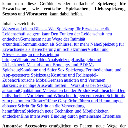
kann man diese Gefühle wieder entfachen?
Spielzeug für
Erwachsene
, wie
erotische Spielsachen
,
Liebesspielzeug
,
Sextoys
und
Vibratoren
, kann dabei helfen.
Inhaltsverzeichnis
Wissen auf einen Blick – Wie Spielzeug für Erwachsene die
Leidenschaft steigern kann
Den Funken der Leidenschaft neu
entfachen
Gemeinsam neue Wege der Intimität
erkunden
Kommunikation als Schlüssel für mehr Nähe
Spielzeug für
Erwachsene als Bereicherung im Schlafzimmer
Vielfalt und
Abwechslung in die Beziehung
bringen
Vibratoren
Dildos
Analspielzeug
Lustkugeln und
Liebeskugeln
Masturbatoren
Bondage- und BDSM-
Spielzeug
Kondome und Safer Sex Spielzeuge
Fernbedienbare und
App-gesteuerte Spielzeuge
Kostüme und Rollenspiel-
Zubehör
Erotische Möbel
Grenzen ausloten und Vertrauen
stärken
Die richtige Auswahl treffen – Worauf es bei Sextoys
ankommt
Qualität und Materialien bei der Produktwahl beachten
Den
individuellen Vorlieben und Wünschen folgen
Vom ersten Schritt bis
zum gekonnten Einsatz
Offene Gespräche führen und Hemmungen
abbauen
Schritt für Schritt an die Verwendung
heranführen
Spielerisch neue Techniken und Möglichkeiten
entdecken
Eine intensivere Bindung durch gemeinsame Erlebnisse
Amouröse Accessoires
ermöglichen es Paaren, neue Wege der