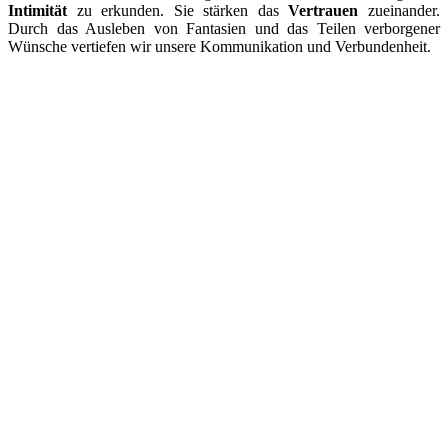
Intimität
zu erkunden. Sie stärken das
Vertrauen
zueinander.
Durch das Ausleben von Fantasien und das Teilen verborgener
Wünsche vertiefen wir unsere Kommunikation und Verbundenheit.