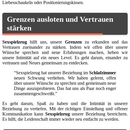
Liebesschaukeln oder Positionierungskissen.
Grenzen ausloten und Vertrauen
stärken
Sexspielzeug
hilft uns, unsere
Grenzen
zu erkunden und das
Vertrauen zueinander zu stärken. Indem wir offen über unsere
Wünsche sprechen und neue Erfahrungen machen, heben wir
unsere Intimität auf ein neues Level. Es geht darum, einander zu
vertrauen und Neues gemeinsam zu entdecken.
“Sexspielzeug hat unserer Beziehung im
Schlafzimmer
neuen Schwung verliehen. Wir haben gelernt, offen
über unsere Wünsche zu sprechen und gemeinsam neue
Dinge auszuprobieren. Das hat uns als Paar noch enger
zusammengeschweißt.”
Es geht darum, Spaß zu haben und die Intimität in unserer
Beziehung zu vertiefen. Mit der richtigen Einstellung und offener
Kommunikation kann
Sexspielzeug
unsere Beziehung bereichern.
Es hilft, die Leidenschaft immer wieder neu entfacht zu werden.