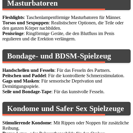
Masturbatoren
Fleshlights
: Taschenlampenförmige Masturbatoren für Männer.
Torsos und Sexpuppen
: Realistischere Optionen, die Teile oder
den ganzen Körper nachbilden.
Penisringe
: Ringförmige Geräte, die den Blutfluss im Penis
regulieren und die Erektion verlängern.
Bondage- und BDSM-Spielzeug
Handschellen und Fesseln
: Für das Fesseln des Partners.
Peitschen und Paddel
: Für die kontrollierte Schmerzstimulation.
Gags und Masken
: Für sensorische Deprivation und
Demütigungsspiele.
Seile und Bondage-Tape
: Für das kunstvolle Fesseln.
Kondome und Safer Sex Spielzeuge
Stimulierende Kondome
: Mit Rippen oder Noppen für zusätzliche
Reibung.