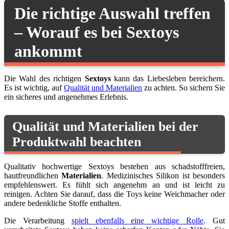
Die richtige Auswahl treffen
– Worauf es bei Sextoys
ankommt
Die Wahl des richtigen
Sextoys
kann das Liebesleben bereichern.
Es ist wichtig, auf
Qualität und Materialien
zu achten. So sichern Sie
ein sicheres und angenehmes Erlebnis.
Qualität und Materialien bei der
Produktwahl beachten
Qualitativ hochwertige Sextoys bestehen aus schadstofffreien,
hautfreundlichen
Materialien
. Medizinisches Silikon ist besonders
empfehlenswert. Es fühlt sich angenehm an und ist leicht zu
reinigen. Achten Sie darauf, dass die Toys keine Weichmacher oder
andere bedenkliche Stoffe enthalten.
Die Verarbeitung
spielt ebenfalls eine wichtige Rolle
. Gut