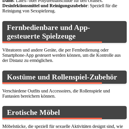
Dams
: Latex- oder Polyurethanschilde für den Oralsex.
Desinfektionsmittel und Reinigungszubehör
: Speziell für die
Reinigung von Sexspielzeug.
Fernbedienbare und App-
gesteuerte Spielzeuge
Vibratoren und andere Geräte, die per Fernbedienung oder
Smartphone-App gesteuert werden können, um die Kontrolle aus
der Distanz zu ermöglichen.
Kostüme und Rollenspiel-Zubehör
Verschiedene Outfits und Accessoires, die Rollenspiele und
Fantasien bereichern können.
Erotische Möbel
Möbelstücke, die speziell für sexuelle Aktivitäten designt sind, wie