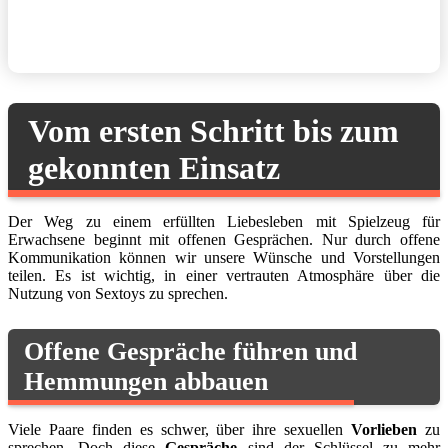
Vom ersten Schritt bis zum
gekonnten Einsatz
Der Weg zu einem erfüllten Liebesleben mit Spielzeug für
Erwachsene beginnt mit offenen Gesprächen. Nur durch offene
Kommunikation können wir unsere Wünsche und Vorstellungen
teilen. Es ist wichtig, in einer vertrauten Atmosphäre über die
Nutzung von Sextoys zu sprechen.
Offene Gespräche führen und
Hemmungen abbauen
Viele Paare finden es schwer, über ihre sexuellen
Vorlieben
zu
sprechen. Doch diese
Gespräche
sind der Schlüssel zu mehr