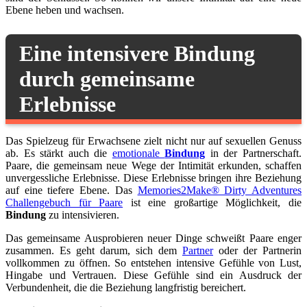
Ebene heben und wachsen.
Eine intensivere Bindung
durch gemeinsame
Erlebnisse
Das Spielzeug für Erwachsene zielt nicht nur auf sexuellen Genuss
ab. Es stärkt auch die
emotionale
Bindung
in der Partnerschaft.
Paare, die gemeinsam neue Wege der Intimität erkunden, schaffen
unvergessliche Erlebnisse. Diese Erlebnisse bringen ihre Beziehung
auf eine tiefere Ebene. Das
Memories2Make® Dirty Adventures
Challengebuch für Paare
ist eine großartige Möglichkeit, die
Bindung
zu intensivieren.
Das gemeinsame Ausprobieren neuer Dinge schweißt Paare enger
zusammen. Es geht darum, sich dem
Partner
oder der Partnerin
vollkommen zu öffnen. So entstehen intensive Gefühle von Lust,
Hingabe und Vertrauen. Diese Gefühle sind ein Ausdruck der
Verbundenheit, die die Beziehung langfristig bereichert.