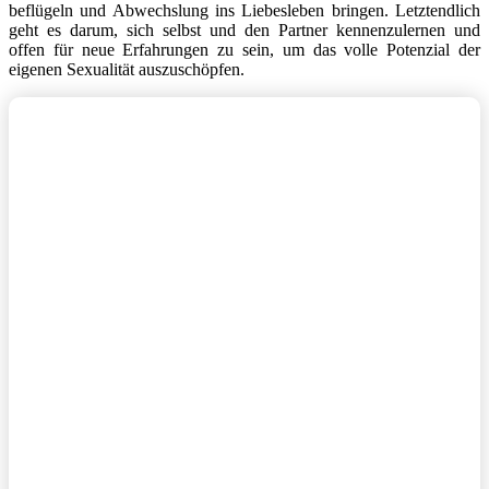
beflügeln und Abwechslung ins Liebesleben bringen. Letztendlich
geht es darum, sich selbst und den Partner kennenzulernen und
offen für neue Erfahrungen zu sein, um das volle Potenzial der
eigenen Sexualität auszuschöpfen.