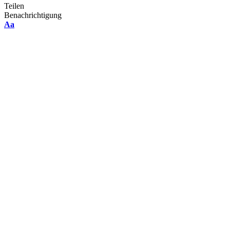
Teilen
Benachrichtigung
Font
Aa
Resizer