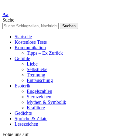
Font
Aa
Resizer
Suche
Startseite
Kostenlose Tests
Kommunikation
Tipps – Ex Zurück
Gefühle
Liebe
Selbstliebe
Trennung
Enttäuschung
Esoterik
Engelszahlen
Sternzeichen
Mythen & Symbolik
Krafttiere
Gedichte
Sprüche & Zitate
Lesezeichen
Folge uns auf