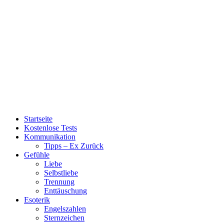
Startseite
Kostenlose Tests
Kommunikation
Tipps – Ex Zurück
Gefühle
Liebe
Selbstliebe
Trennung
Enttäuschung
Esoterik
Engelszahlen
Sternzeichen