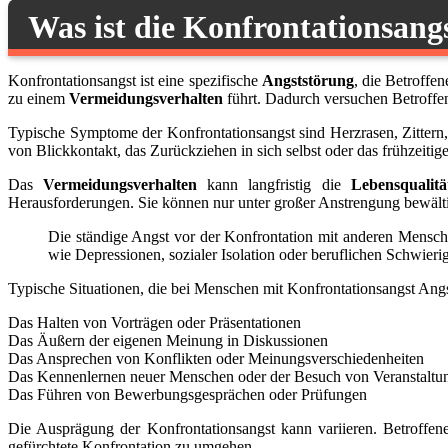
Was ist die Konfrontationsangs
Konfrontationsangst ist eine spezifische
Angststörung
, die Betroffe
zu einem
Vermeidungsverhalten
führt. Dadurch versuchen Betroffen
Typische Symptome der Konfrontationsangst sind Herzrasen, Zittern
von Blickkontakt, das Zurückziehen in sich selbst oder das frühzeitig
Das
Vermeidungsverhalten
kann langfristig die
Lebensqualitä
Herausforderungen. Sie können nur unter großer Anstrengung bewält
Die ständige Angst vor der Konfrontation mit anderen Mens
wie Depressionen, sozialer Isolation oder beruflichen Schwieri
Typische Situationen, die bei Menschen mit Konfrontationsangst Angs
Das Halten von Vorträgen oder Präsentationen
Das Äußern der eigenen Meinung in Diskussionen
Das Ansprechen von Konflikten oder Meinungsverschiedenheiten
Das Kennenlernen neuer Menschen oder der Besuch von Veranstaltu
Das Führen von Bewerbungsgesprächen oder Prüfungen
Die Ausprägung der Konfrontationsangst kann variieren. Betroffe
gefürchtete Konfrontation zu umgehen.