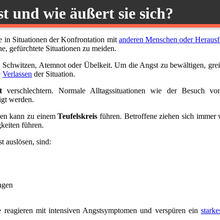
t und wie äußert sie sich?
ne in Situationen der Konfrontation mit
anderen Menschen oder Herausf
e, gefürchtete Situationen zu meiden.
, Schwitzen, Atemnot oder Übelkeit. Um die Angst zu bewältigen, gre
e
Verlassen
der Situation.
t
verschlechtern. Normale Alltagssituationen wie der Besuch v
igt werden.
chen kann zu einem
Teufelskreis
führen. Betroffene ziehen sich immer 
gkeiten führen.
t auslösen, sind:
ngen
ne reagieren mit intensiven Angstsymptomen und verspüren ein
stark