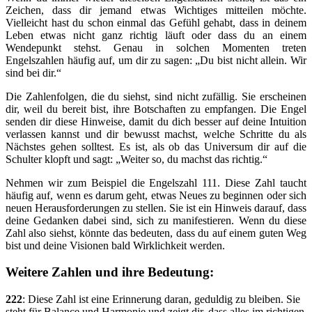
Zeichen, dass dir jemand etwas Wichtiges mitteilen möchte.
Vielleicht hast du schon einmal das Gefühl gehabt, dass in deinem
Leben etwas nicht ganz richtig läuft oder dass du an einem
Wendepunkt stehst. Genau in solchen Momenten treten
Engelszahlen häufig auf, um dir zu sagen: „Du bist nicht allein. Wir
sind bei dir.“
Die Zahlenfolgen, die du siehst, sind nicht zufällig. Sie erscheinen
dir, weil du bereit bist, ihre Botschaften zu empfangen. Die Engel
senden dir diese Hinweise, damit du dich besser auf deine Intuition
verlassen kannst und dir bewusst machst, welche Schritte du als
Nächstes gehen solltest. Es ist, als ob das Universum dir auf die
Schulter klopft und sagt: „Weiter so, du machst das richtig.“
Nehmen wir zum Beispiel die Engelszahl 111. Diese Zahl taucht
häufig auf, wenn es darum geht, etwas Neues zu beginnen oder sich
neuen Herausforderungen zu stellen. Sie ist ein Hinweis darauf, dass
deine Gedanken dabei sind, sich zu manifestieren. Wenn du diese
Zahl also siehst, könnte das bedeuten, dass du auf einem guten Weg
bist und deine Visionen bald Wirklichkeit werden.
Weitere Zahlen und ihre Bedeutung:
222
: Diese Zahl ist eine Erinnerung daran, geduldig zu bleiben. Sie
steht für Balance und Harmonie und zeigt dir, dass alles im richtigen