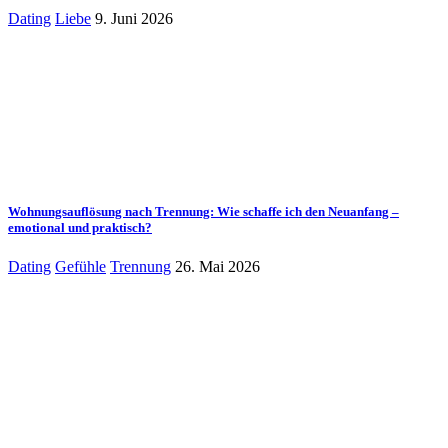
Dating
Liebe
9. Juni 2026
Wohnungsauflösung nach Trennung: Wie schaffe ich den Neuanfang –
emotional und praktisch?
Dating
Gefühle
Trennung
26. Mai 2026