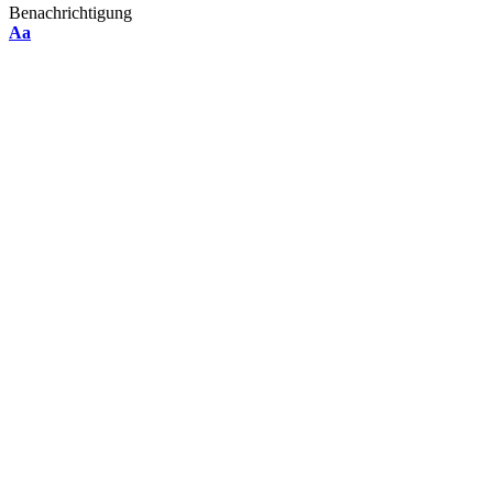
Benachrichtigung
Font
Aa
Resizer