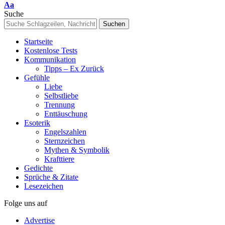
Font
Aa
Resizer
Suche
Startseite
Kostenlose Tests
Kommunikation
Tipps – Ex Zurück
Gefühle
Liebe
Selbstliebe
Trennung
Enttäuschung
Esoterik
Engelszahlen
Sternzeichen
Mythen & Symbolik
Krafttiere
Gedichte
Sprüche & Zitate
Lesezeichen
Folge uns auf
Advertise