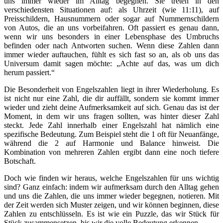
uns immer wieder im Alltag begegnen. Sie treten in den
verschiedensten Situationen auf: als Uhrzeit (wie 11:11), auf
Preisschildern, Hausnummern oder sogar auf Nummernschildern
von Autos, die an uns vorbeifahren. Oft passiert es genau dann,
wenn wir uns besonders in einer Lebensphase des Umbruchs
befinden oder nach Antworten suchen. Wenn diese Zahlen dann
immer wieder auftauchen, fühlt es sich fast so an, als ob uns das
Universum damit sagen möchte: „Achte auf das, was um dich
herum passiert.“
Die Besonderheit von Engelszahlen liegt in ihrer Wiederholung. Es
ist nicht nur eine Zahl, die dir auffällt, sondern sie kommt immer
wieder und zieht deine Aufmerksamkeit auf sich. Genau das ist der
Moment, in dem wir uns fragen sollten, was hinter dieser Zahl
steckt. Jede Zahl innerhalb einer Engelszahl hat nämlich eine
spezifische Bedeutung. Zum Beispiel steht die 1 oft für Neuanfänge,
während die 2 auf Harmonie und Balance hinweist. Die
Kombination von mehreren Zahlen ergibt dann eine noch tiefere
Botschaft.
Doch wie finden wir heraus, welche Engelszahlen für uns wichtig
sind? Ganz einfach: indem wir aufmerksam durch den Alltag gehen
und uns die Zahlen, die uns immer wieder begegnen, notieren. Mit
der Zeit werden sich Muster zeigen, und wir können beginnen, diese
Zahlen zu entschlüsseln. Es ist wie ein Puzzle, das wir Stück für
Stück zusammensetzen, bis wir die volle Bedeutung erkennen.