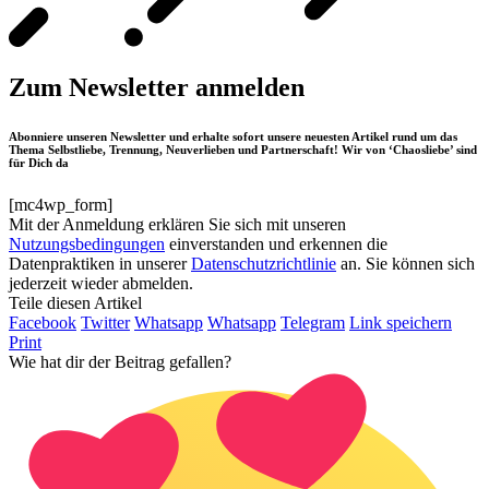
Zum Newsletter anmelden
Abonniere unseren Newsletter und erhalte sofort unsere neuesten Artikel rund um das
Thema Selbstliebe, Trennung, Neuverlieben und Partnerschaft! Wir von ‘Chaosliebe’ sind
für Dich da
[mc4wp_form]
Mit der Anmeldung erklären Sie sich mit unseren
Nutzungsbedingungen
einverstanden und erkennen die
Datenpraktiken in unserer
Datenschutzrichtlinie
an. Sie können sich
jederzeit wieder abmelden.
Teile diesen Artikel
Facebook
Twitter
Whatsapp
Whatsapp
Telegram
Link speichern
Print
Wie hat dir der Beitrag gefallen?