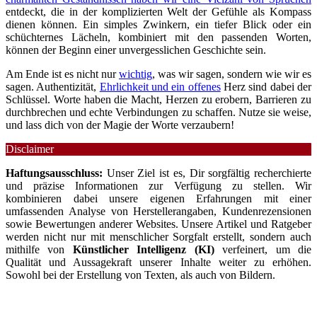
entdeckt, die in der komplizierten Welt der Gefühle als Kompass
dienen können. Ein simples Zwinkern, ein tiefer Blick oder ein
schüchternes Lächeln, kombiniert mit den passenden Worten,
können der Beginn einer unvergesslichen Geschichte sein.
Am Ende ist es nicht nur
wichtig
, was wir sagen, sondern wie wir es
sagen. Authentizität,
Ehrlichkeit und ein offenes
Herz sind dabei der
Schlüssel. Worte haben die Macht, Herzen zu erobern, Barrieren zu
durchbrechen und echte Verbindungen zu schaffen. Nutze sie weise,
und lass dich von der Magie der Worte verzaubern!
Disclaimer
Haftungsausschluss:
Unser Ziel ist es, Dir sorgfältig recherchierte
und präzise Informationen zur Verfügung zu stellen. Wir
kombinieren dabei unsere eigenen Erfahrungen mit einer
umfassenden Analyse von Herstellerangaben, Kundenrezensionen
sowie Bewertungen anderer Websites. Unsere Artikel und Ratgeber
werden nicht nur mit menschlicher Sorgfalt erstellt, sondern auch
mithilfe von
Künstlicher Intelligenz (KI)
verfeinert, um die
Qualität und Aussagekraft unserer Inhalte weiter zu erhöhen.
Sowohl bei der Erstellung von Texten, als auch von Bildern.