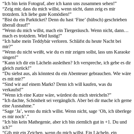
“Ich bin kein Fotograf, aber ich kann uns zusammen sehen!”
“Zeig mir, dass du mich willst, wenn nicht, dann zeig es mir
trotzdem. Ich liebe gute Komödien!”
“Bist du ein Parkticket? Denn du hast ‘Fine’ (hübsch) geschrieben
überall drauf!”
“Wenn du mich willst, mach ein Tiergeräusch. Wenn nicht, dann…
mach es trotzdem. Wird lustig!”
“Ich habe mein Teddybär verloren. Schläfst du heute Nacht bei
mir?”
“Wenn du nicht weißt, wie du es mir zeigen sollst, lass uns Karaoke
singen!”
“Kann ich dir ein Lächeln ausleihen? Ich verspreche, ich gebe es dir
gleich zurück!”
“Du siehst aus, als könntest du ein Abenteuer gebrauchen. Wie wäre
es mit mir?”
“Sind wir auf einem Markt? Denn ich will kaufen, was du
verkaufst!”
“Wenn ich eine Katze wäre, würdest du mich streicheln?”
“Ich dachte, Schönheit sei vergänglich. Aber bei dir mache ich gerne
eine Ausnahme.”
“Sage ‘Ja’, wenn du mich willst. Wenn nicht, sage ‘Oh, ich überlege
es mir noch’.”
“Ich bin kein Mathegenie, aber ich bin ziemlich gut in +1. Du und
ich?”
“Gib mir ein Zeichen, wenn du mich willst. Ein Lächeln, ein