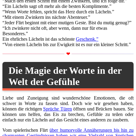
“Mach den ersten Schritt mit einem Zwinkern, und ich folge dir.”
“Ein Lächeln sagt oft mehr als die besten Komplimente.”
“Wenn Worte fehlen, spricht das Herz durch ein Lächeln.”
“Mit einem Zwinkern ins nächste Abenteuer.”
“Jeder Flirt beginnt mit einer mutigen Geste. Bist du mutig genug?”
“Ich zwinkere nicht oft, aber wenn, dann nur für etwas
Besonderes.”
Ein ehrliches Lächeln ist das schönste
Geschenk.”
“Von einem Lächeln bis zur Ewigkeit ist es nur ein kleiner Schritt.”
Die Magie der Worte in der
Welt der Gefühle
Liebe und Zuneigung sind wunderschöne Emotionen, die oft
schwer in Worte zu fassen sind. Doch wie wir gesehen haben,
können die richtigen
Sprüche Türen
öffnen und Brücken bauen. Sie
können uns helfen, das Eis zu brechen, Gefühle zu teilen oder
einfach nur ein Lächeln auf das Gesicht eines anderen zu zaubern.
Vom spielerischen Flirt
über humorvolle Annäherungen bis hin zu
charmanten Geständnissen haben wir eine Vielzahl von Sprüchen