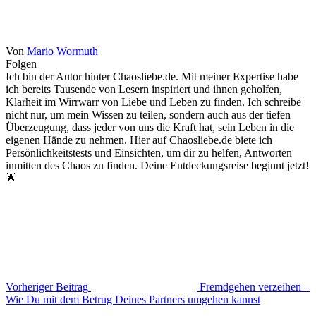
Von
Mario Wormuth
Folgen
Ich bin der Autor hinter Chaosliebe.de. Mit meiner Expertise habe
ich bereits Tausende von Lesern inspiriert und ihnen geholfen,
Klarheit im Wirrwarr von Liebe und Leben zu finden. Ich schreibe
nicht nur, um mein Wissen zu teilen, sondern auch aus der tiefen
Überzeugung, dass jeder von uns die Kraft hat, sein Leben in die
eigenen Hände zu nehmen. Hier auf Chaosliebe.de biete ich
Persönlichkeitstests und Einsichten, um dir zu helfen, Antworten
inmitten des Chaos zu finden. Deine Entdeckungsreise beginnt jetzt!
🌟
Vorheriger Beitrag
Fremdgehen verzeihen –
Wie Du mit dem Betrug Deines Partners umgehen kannst