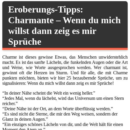
Eroberungs-Tipps:
Charmante – Wenn du mich
willst dann zeig es mir
Sprüche
Charme ist dieses gewisse Etwas, das Menschen unwiderstehlich
macht. Es ist das sanfte Lächeln, die funkelnden Augen oder die Art
und Weise, wie Worte ausgesprochen werden. Wer charmant ist,
gewinnt oft die Herzen im Sturm. Und für alle, die mit Charme
punkten möchten, bieten wir hier 25 bezaubernde Sprüche, um zu
signalisieren: Wenn du mich willst dann zeig es mir Sprüche!
“In deiner Nähe scheint die Welt ein wenig heller.”
“Jedes Mal, wenn du lächelst, wird das Universum um einen Stern
reicher.”
“Deine Nähe ist der Ort, an dem Worte überflüssig werden.”
“Es sind nicht die Sterne, die mir den Weg weisen, sondern der
Glanz in deinen Augen.”
“Ein einziges schönes Lächeln von dir, und die Welt hält für einen
Moment den Atem an.”