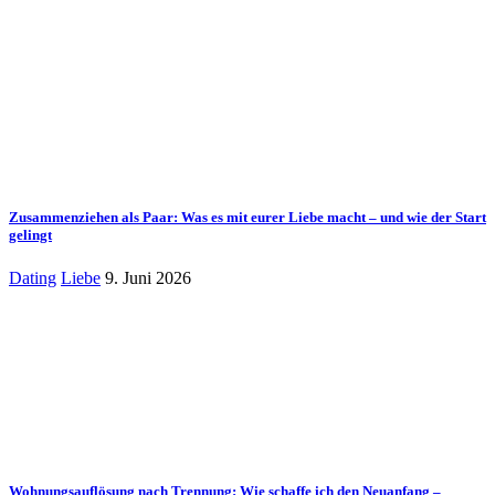
Zusammenziehen als Paar: Was es mit eurer Liebe macht – und wie der Start
gelingt
Dating
Liebe
9. Juni 2026
Wohnungsauflösung nach Trennung: Wie schaffe ich den Neuanfang –