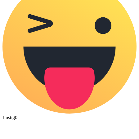
Lustig
0