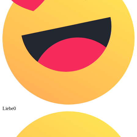
Liebe
0