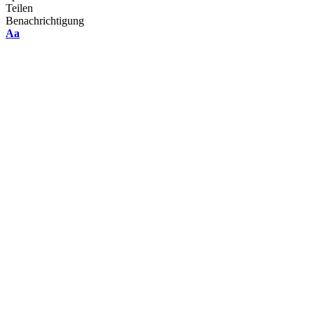
Teilen
Benachrichtigung
Font
Aa
Resizer