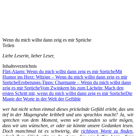
Wenn du mich willst dann zeig es mir Sprüche
Teilen
Liebe Leserin, lieber Leser,
Inhaltsverzeichnis
Flirt-Alarm: Wenn du mich willst dann zeig es mir Sprüche
Mit
Humor ins Herz: Witzige – Wenn du mich willst dann zeig es mir
Sprüche
Eroberungs-Tipps: Charmante – Wenn du mich willst dann
zeig es mir Sprüche
Vom Zwinkern bis zum Lächeln: Mach den
ersten Schritt mit, wenn du mich willst dann zeig es mir Sprüche
Die
Magie der Worte in der Welt der Gefühle
wer hat nicht schon einmal dieses prickelnde Gefühl erlebt, das uns
tief in der Magengrube kribbelt und uns sprachlos macht? Ja, wir
sprechen von dem Moment, wenn wir jemanden so sehr mögen,
dass wir uns wünschen, er oder sie könnte unsere Gedanken lesen.
Doch manchmal ist es schwierig, die
richtigen Worte zu finden
,