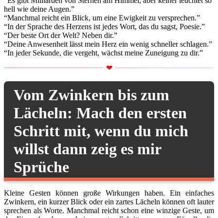
“Es gibt Milliarden von Sternen am Himmel, aber keiner leuchtet so
hell wie deine Augen.”
“Manchmal reicht ein Blick, um eine Ewigkeit zu versprechen.”
“In der Sprache des Herzens ist jedes Wort, das du sagst, Poesie.”
“Der beste Ort der Welt? Neben dir.”
“Deine Anwesenheit lässt mein Herz ein wenig schneller schlagen.”
“In jeder Sekunde, die vergeht, wächst meine Zuneigung zu dir.”
Vom Zwinkern bis zum
Lächeln: Mach den ersten
Schritt mit, wenn du mich
willst dann zeig es mir
Sprüche
Kleine Gesten können große Wirkungen haben. Ein einfaches
Zwinkern, ein kurzer Blick oder ein zartes Lächeln können oft lauter
sprechen als Worte. Manchmal reicht schon eine winzige Geste, um