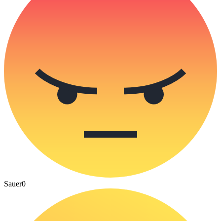
Sauer
0