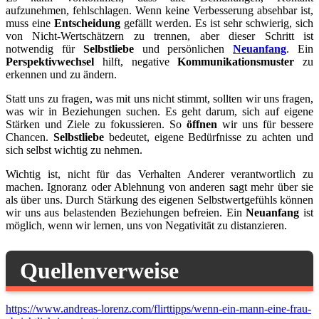
aufzunehmen, fehlschlagen. Wenn keine Verbesserung absehbar ist,
muss eine
Entscheidung
gefällt werden. Es ist sehr schwierig, sich
von Nicht-Wertschätzern zu trennen, aber dieser Schritt ist
notwendig für
Selbstliebe
und persönlichen
Neuanfang
. Ein
Perspektivwechsel
hilft, negative
Kommunikationsmuster
zu
erkennen und zu ändern.
Statt uns zu fragen, was mit uns nicht stimmt, sollten wir uns fragen,
was wir in Beziehungen suchen. Es geht darum, sich auf eigene
Stärken und Ziele zu fokussieren. So
öffnen
wir uns für bessere
Chancen.
Selbstliebe
bedeutet, eigene Bedürfnisse zu achten und
sich selbst wichtig zu nehmen.
Wichtig ist, nicht für das Verhalten Anderer verantwortlich zu
machen. Ignoranz oder Ablehnung von anderen sagt mehr über sie
als über uns. Durch Stärkung des eigenen Selbstwertgefühls können
wir uns aus belastenden Beziehungen befreien. Ein
Neuanfang
ist
möglich, wenn wir lernen, uns von Negativität zu distanzieren.
Quellenverweise
https://www.andreas-lorenz.com/flirttipps/wenn-ein-mann-eine-frau-