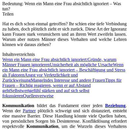
Bedeutung: Wenn ein Mann eine Frau absichtlich ignoriert – Was
tun?
Teilen
Hat es dich schon einmal getroffen? Ihr schien eine tiefe Verbindung
zu haben, doch plötzlich zieht er sich zurück. Diese Art der Ignoranz
kann Frauen stark verunsichern und an ihrem Wert zweifeln lassen.
Warum aber nutzen Männer dieses Verhalten und welche Lehren
können wir daraus ziehen?
Inhaltsverzeichnis
Wenn ein Mann eine Frau absichtlich ignoriert:
Gründe, warum
Männer Frauen ignorieren
Unsicherheit als mögliche Ursache
Wenn
ein Mann eine Frau absichtlich ignoriert – Beschäftigung und Stress
als Faktoren
Angst vor Verletzlichkeit und
Zurückweisung
Mangelndes Interesse und andere Frauen
Tipps für
Frauen – Richtig reagieren, wenn er auf Abstand
geht
Selbstwertgefühl stärken und auf sich selbst
fokussieren
Quellenverweise
Kommunikation
bildet das Fundament einer jeden
Beziehung
.
Wenn der
Partner
plötzlich schweigt und sich distanziert, entsteht
eine massive Barrier. Diese Handlung könnte viele Quellen haben,
von persönlichen Sorgen bis Desinteresse. Konfliktlösung erfordert
respektvolle
Kommunikation
, um die Wurzeln dieses Verhaltens