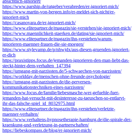
absichtlich-ignoriert/
https://www.parship.de/ratgeber/verabreden/er-ignoriert-mich/
https://www.martin-von-bergen.info/er-meldet-sich-nicht/er-
ignoriert-mich
https://casanovara.de/er-ignoriert-mich/
https://www.elitepartner.de/magazin/sie-verstehen/sie-ignoriert-mich/
https://www.maennlichkeit-staerken.de/dating/sie-ignoriert-mich/
https://www.elitepartner.de/magazin/ihn-verstehen/warum-
ignorieren-maenner-frauen-die-sie-moegen/
https://www.stylevamp.de/p/nhwjdx/aus-diesen-gruenden-ignoriert-
er-dich
https://praxistipps.focus.de/jemanden-ignorieren-den-man-liebt-das-
steckt-hinter-dem-verhalten_147394
https://umgang-mit-narzissten.de/5-schwaechen-von-narzissten/
https://worldday.de/menschen-ohne-freunde-psychologie/
https://umgang-mit-narzissten.de/die-perversen-
kommunikationstechniken-eines-narzissten/
https://www.focus.de/familie/liebesmasche-wer-gefuehle-fuer-
jemanden-hat-versucht-mit-desinteresse-zu-taeuschen-so-entlarvt-
ihr-das-falsche-spiel_id_8032975.html
https://www.elitepartner.de/magazin/ihn-verstehen/verletzte-
maenner-verhalten/
https://www.verhaltens-hypnosetherapie-hamburg.de/die-spirale-der-
kraenkung-und-verletzung-in-partnerschaften/
https://liebeskompass.de/blog/er-ignoriert-mich/