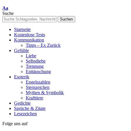
Font
Aa
Resizer
Suche
Startseite
Kostenlose Tests
Kommunikation
Tipps – Ex Zurück
Gefühle
Liebe
Selbstliebe
Trennung
Enttäuschung
Esoterik
Engelszahlen
Sternzeichen
Mythen & Symbolik
Krafttiere
Gedichte
Sprüche & Zitate
Lesezeichen
Folge uns auf