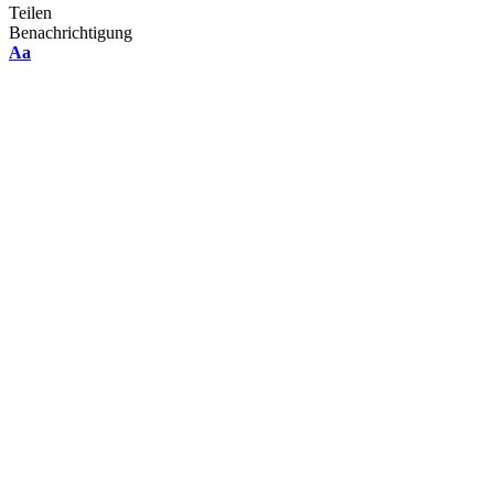
Teilen
Benachrichtigung
Font
Aa
Resizer