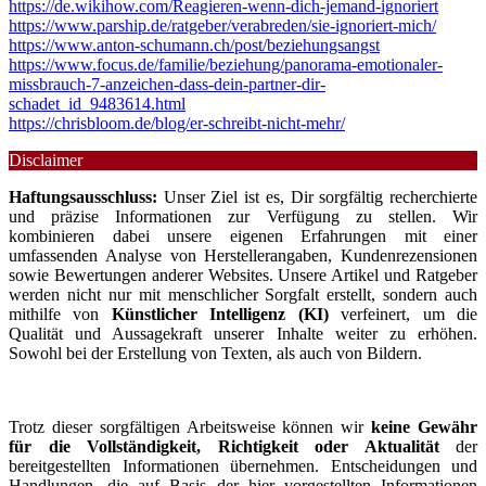
https://de.wikihow.com/Reagieren-wenn-dich-jemand-ignoriert
https://www.parship.de/ratgeber/verabreden/sie-ignoriert-mich/
https://www.anton-schumann.ch/post/beziehungsangst
https://www.focus.de/familie/beziehung/panorama-emotionaler-
missbrauch-7-anzeichen-dass-dein-partner-dir-
schadet_id_9483614.html
https://chrisbloom.de/blog/er-schreibt-nicht-mehr/
Disclaimer
Haftungsausschluss:
Unser Ziel ist es, Dir sorgfältig recherchierte
und präzise Informationen zur Verfügung zu stellen. Wir
kombinieren dabei unsere eigenen Erfahrungen mit einer
umfassenden Analyse von Herstellerangaben, Kundenrezensionen
sowie Bewertungen anderer Websites. Unsere Artikel und Ratgeber
werden nicht nur mit menschlicher Sorgfalt erstellt, sondern auch
mithilfe von
Künstlicher Intelligenz (KI)
verfeinert, um die
Qualität und Aussagekraft unserer Inhalte weiter zu erhöhen.
Sowohl bei der Erstellung von Texten, als auch von Bildern.
Trotz dieser sorgfältigen Arbeitsweise können wir
keine Gewähr
für die Vollständigkeit, Richtigkeit oder Aktualität
der
bereitgestellten Informationen übernehmen. Entscheidungen und
Handlungen, die auf Basis der hier vorgestellten Informationen