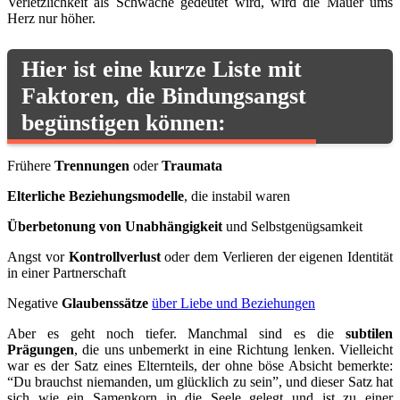
Verletzlichkeit als Schwäche gedeutet wird, wird die Mauer ums
Herz nur höher.
Hier ist eine kurze Liste mit
Faktoren, die Bindungsangst
begünstigen können:
Frühere
Trennungen
oder
Traumata
Elterliche Beziehungsmodelle
, die instabil waren
Überbetonung von Unabhängigkeit
und Selbstgenügsamkeit
Angst vor
Kontrollverlust
oder dem Verlieren der eigenen Identität
in einer Partnerschaft
Negative
Glaubenssätze
über Liebe und Beziehungen
Aber es geht noch tiefer. Manchmal sind es die
subtilen
Prägungen
, die uns unbemerkt in eine Richtung lenken. Vielleicht
war es der Satz eines Elternteils, der ohne böse Absicht bemerkte:
“Du brauchst niemanden, um glücklich zu sein”, und dieser Satz hat
sich wie ein Samenkorn in die Seele gelegt und ist zu einer