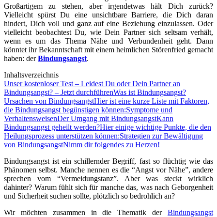
Großartigem zu stehen, aber irgendetwas hält Dich zurück?
Vielleicht spürst Du eine unsichtbare Barriere, die Dich daran
hindert, Dich voll und ganz auf eine Beziehung einzulassen. Oder
vielleicht beobachtest Du, wie Dein Partner sich seltsam verhält,
wenn es um das Thema Nähe und Verbundenheit geht. Dann
könntet ihr Bekanntschaft mit einem heimlichen Störenfried gemacht
haben: der
Bindungsangst
.
Inhaltsverzeichnis
Unser kostenloser Test – Leidest Du oder Dein Partner an
Bindungsangst? – Jetzt durchführen
Was ist Bindungsangst?
Ursachen von Bindungsangst
Hier ist eine kurze Liste mit Faktoren,
die Bindungsangst begünstigen können:
Symptome und
Verhaltensweisen
Der Umgang mit Bindungsangst
Kann
Bindungsangst geheilt werden?
Hier einige wichtige Punkte, die den
Heilungsprozess unterstützen können:
Strategien zur Bewältigung
von Bindungsangst
Nimm dir folgendes zu Herzen!
Bindungsangst ist ein schillernder Begriff, fast so flüchtig wie das
Phänomen selbst. Manche nennen es die “Angst vor Nähe”, andere
sprechen vom “Vermeidungstanz”. Aber was steckt wirklich
dahinter? Warum fühlt sich für manche das, was nach Geborgenheit
und Sicherheit suchen sollte, plötzlich so bedrohlich an?
Wir möchten zusammen in die Thematik der
Bindungsangst