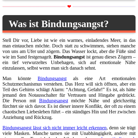
Was ist Bindungsangst?
Stell Dir vor, Liebe ist wie ein warmes, einladendes Meer, in das
man eintauchen möchte. Doch statt zu schwimmen, stehen manche
von uns am Ufer und zögern. Das Wasser lockt, aber die Füße sind
wie im Sand festgenagelt.
Bindungsangst
ist genau dieses Zögern –
ein tief verwurzeltes Unbehagen, sich auf emotionale Nähe
einzulassen, selbst wenn man sich danach sehnt.
Man könnte
Bindungsangst
als eine Art emotionalen
Schutzmechanismus verstehen. Das Herz will sich öffnen, aber ein
Teil des Gehirns schlägt Alarm: “Achtung, Gefahr!” Es ist, als hätte
jemand den Notausschalter für Vertrauen und Hingabe gedrückt.
Die Person mit
Bindungsangst
möchte Nähe und gleichzeitig
fürchtet sie sich davor. Es ist dieser innere Konflikt, der oft zu einem
chaotischen Liebesleben führt – ein ständiges Hin und Her zwischen
Anziehung und Rückzug.
Bindungsangst lässt sich nicht immer leicht erkennen
, denn sie trägt
viele Masken. Manche tarnen sie mit Unabhängigkeit, andere mit