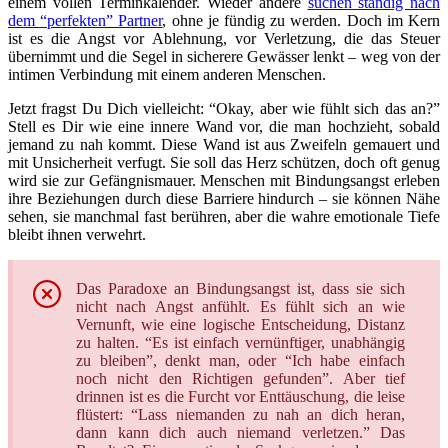
einem vollen Terminkalender. Wieder andere
suchen ständig nach
dem “perfekten” Partner
, ohne je fündig zu werden. Doch im Kern
ist es die Angst vor Ablehnung, vor Verletzung, die das Steuer
übernimmt und die Segel in sicherere Gewässer lenkt – weg von der
intimen Verbindung mit einem anderen Menschen.
Jetzt fragst Du Dich vielleicht: “Okay, aber wie fühlt sich das an?”
Stell es Dir wie eine innere Wand vor, die man hochzieht, sobald
jemand zu nah kommt. Diese Wand ist aus Zweifeln gemauert und
mit Unsicherheit verfugt. Sie soll das Herz schützen, doch oft genug
wird sie zur Gefängnismauer. Menschen mit Bindungsangst erleben
ihre Beziehungen durch diese Barriere hindurch – sie können Nähe
sehen, sie manchmal fast berühren, aber die wahre emotionale Tiefe
bleibt ihnen verwehrt.
Das Paradoxe an Bindungsangst ist, dass sie sich
nicht nach Angst anfühlt. Es fühlt sich an wie
Vernunft, wie eine logische Entscheidung, Distanz
zu halten. “Es ist einfach vernünftiger, unabhängig
zu bleiben”, denkt man, oder “Ich habe einfach
noch nicht den Richtigen gefunden”. Aber tief
drinnen ist es die Furcht vor Enttäuschung, die leise
flüstert: “Lass niemanden zu nah an dich heran,
dann kann dich auch niemand verletzen.” Das