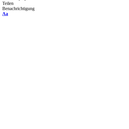
Teilen
Benachrichtigung
Font
Aa
Resizer