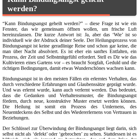
werden?
“Kann Bindungsangst geheilt werden?” – diese Frage ist wie ein
Fenster, das wir gemeinsam öffnen wollen, um frische Luft
hereinzulassen. Die kurze Antwort ist: Ja, aber das ‘Wie’ ist so
individuell wie der Abdruck deiner Seele. Der Heilungsprozess von
Bindungsangst ist keine geradlinige Reise und schon gar keine, die
man über Nacht absolviert. Es ist eher ein sanftes Entfalten, ein
Prozess, der Zeit und Selbstmitgefühl erfordert. Stell es Dir wie das
Kultivieren eines Gartens vor – es braucht Sorgfalt, Geduld und die
richtigen Bedingungen, damit etwas Wunderschönes wachsen kann.
Bindungsangst ist in den meisten Fällen ein erlerntes Verhalten, das
durch verschiedene Erfahrungen und Glaubenssätze geprägt wurde.
Und was erlernt wurde, kann auch verlernt werden. Das bedeutet,
dass die Gedanken und Verhaltensmuster, die Bindungsangst
fördern, durch neue, konstruktive Muster ersetzt werden können.
Die Heilung ist somit ein Prozess des Umlernens, des
Neuentdeckens des Selbst und des Wiedererlernens von Vertrauen in
Beziehungen.
Der Schlüssel zur Überwindung der Bindungsangst liegt darin, sich
selbst nicht als ‘defekt’ oder ‘gebrochen’ zu sehen. Stattdessen ist es