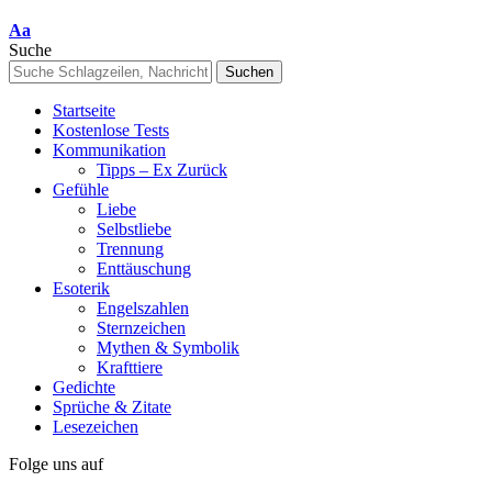
Font
Aa
Resizer
Suche
Startseite
Kostenlose Tests
Kommunikation
Tipps – Ex Zurück
Gefühle
Liebe
Selbstliebe
Trennung
Enttäuschung
Esoterik
Engelszahlen
Sternzeichen
Mythen & Symbolik
Krafttiere
Gedichte
Sprüche & Zitate
Lesezeichen
Folge uns auf