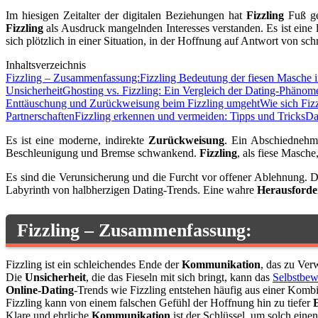
Im hiesigen Zeitalter der digitalen Beziehungen hat
Fizzling
Fuß ge
Fizzling
als Ausdruck mangelnden Interesses verstanden. Es ist eine
sich plötzlich in einer Situation, in der Hoffnung auf Antwort von 
Inhaltsverzeichnis
Fizzling – Zusammenfassung:
Fizzling Bedeutung der fiesen Masche 
Unsicherheit
Ghosting vs. Fizzling: Ein Vergleich der Dating-Phänom
Enttäuschung und Zurückweisung beim Fizzling umgeht
Wie sich Fiz
Partnerschaften
Fizzling erkennen und vermeiden: Tipps und Tricks
Da
Es ist eine moderne, indirekte
Zurückweisung
. Ein Abschiednehme
Beschleunigung und Bremse schwankend.
Fizzling
, als fiese Masche
Es sind die Verunsicherung und die Furcht vor offener Ablehnung. D
Labyrinth von halbherzigen Dating-Trends. Eine wahre
Herausford
Fizzling – Zusammenfassung:
Fizzling ist ein schleichendes Ende der
Kommunikation
, das zu Ver
Die
Unsicherheit
, die das Fieseln mit sich bringt, kann das
Selbstbew
Online-Dating
-Trends wie Fizzling entstehen häufig aus einer Komb
Fizzling kann von einem falschen Gefühl der Hoffnung hin zu tiefer
Klare und ehrliche
Kommunikation
ist der Schlüssel, um solch ein