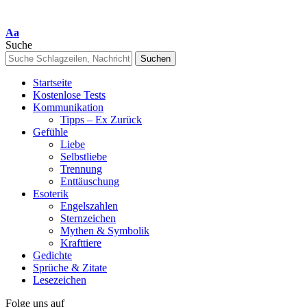
Font
Aa
Resizer
Suche
Startseite
Kostenlose Tests
Kommunikation
Tipps – Ex Zurück
Gefühle
Liebe
Selbstliebe
Trennung
Enttäuschung
Esoterik
Engelszahlen
Sternzeichen
Mythen & Symbolik
Krafttiere
Gedichte
Sprüche & Zitate
Lesezeichen
Folge uns auf