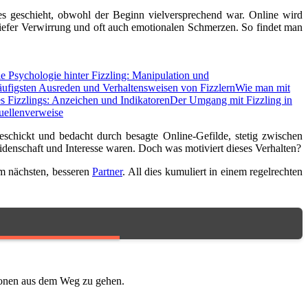
s geschieht, obwohl der Beginn vielversprechend war. Online wird
tiefer Verwirrung und oft auch emotionalen Schmerzen. So findet man
e Psychologie hinter Fizzling: Manipulation und
äufigsten Ausreden und Verhaltensweisen von Fizzlern
Wie man mit
 Fizzlings: Anzeichen und Indikatoren
Der Umgang mit Fizzling in
uellenverweise
schickt und bedacht durch besagte Online-Gefilde, stetig zwischen
Leidenschaft und Interesse waren. Doch was motiviert dieses Verhalten?
em nächsten, besseren
Partner
. All dies kumuliert in einem regelrechten
onen aus dem Weg zu gehen.