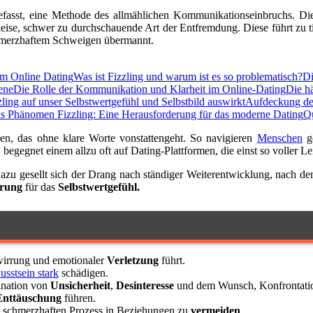
fasst, eine Methode des allmählichen Kommunikationseinbruchs. Die
 leise, schwer zu durchschauende Art der Entfremdung. Diese führt zu 
schmerzhaftem Schweigen übermannt.
im Online Dating
Was ist Fizzling und warum ist es so problematisch?
Di
ene
Die Rolle der Kommunikation und Klarheit im Online-Dating
Die h
zling auf unser Selbstwertgefühl und Selbstbild auswirkt
Aufdeckung des
s Phänomen Fizzling: Eine Herausforderung für das moderne Dating
Q
n, das ohne klare Worte vonstattengeht. So navigieren
Menschen
ge
, begegnet einem allzu oft auf Dating-Plattformen, die einst so voller 
azu gesellt sich der Drang nach ständiger Weiterentwicklung, nach d
erung
für das
Selbstwertgefühl.
wirrung und emotionaler
Verletzung
führt.
usstsein stark
schädigen.
ination von
Unsicherheit
,
Desinteresse
und dem Wunsch, Konfrontati
Enttäuschung
führen.
en schmerzhaften Prozess in Beziehungen zu
vermeiden
.