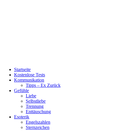
Startseite
Kostenlose Tests
Kommunikation
Tipps – Ex Zurück
Gefühle
Liebe
Selbstliebe
Trennung
Enttäuschung
Esoterik
Engelszahlen
Sternzeichen