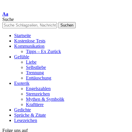
Font
Aa
Resizer
Suche
Startseite
Kostenlose Tests
Kommunikation
Tipps – Ex Zurück
Gefühle
Liebe
Selbstliebe
Trennung
Enttäuschung
Esoterik
Engelszahlen
Sternzeichen
Mythen & Symbolik
Krafttiere
Gedichte
Sprüche & Zitate
Lesezeichen
Folge uns auf