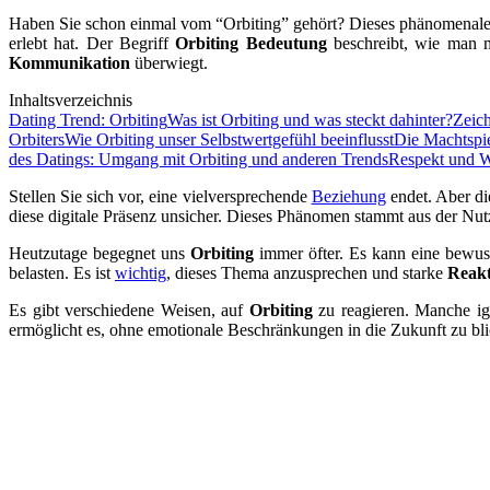
Haben Sie schon einmal vom “Orbiting” gehört? Dieses phänomenale V
erlebt hat. Der Begriff
Orbiting Bedeutung
beschreibt, wie man m
Kommunikation
überwiegt.
Inhaltsverzeichnis
Dating Trend: Orbiting
Was ist Orbiting und was steckt dahinter?
Zeich
Orbiters
Wie Orbiting unser Selbstwertgefühl beeinflusst
Die Machtspie
des Datings: Umgang mit Orbiting und anderen Trends
Respekt und We
Stellen Sie sich vor, eine vielversprechende
Beziehung
endet. Aber die
diese digitale Präsenz unsicher. Dieses Phänomen stammt aus der N
Heutzutage begegnet uns
Orbiting
immer öfter. Es kann eine bewus
belasten. Es ist
wichtig
, dieses Thema anzusprechen und starke
Reakt
Es gibt verschiedene Weisen, auf
Orbiting
zu reagieren. Manche ig
ermöglicht es, ohne emotionale Beschränkungen in die Zukunft zu bl