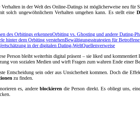
erhalten in der Welt des Online-Datings ist möglicherweise neu für Si
it solch ungewöhnlichem Verhalten umgehen kann. Es stellt eine
D
en des Orbitings erkennen
Orbiting vs. Ghosting und andere Dating-
le hinter dem Orbiting verstehen
Bewältigungsstrategien für Betroffene
rtschätzung in der digitalen Dating-Welt
Quellenverweise
se Person bleibt weiterhin digital präsent – sie liked und kommentiert 
utzung von sozialen Medien und wirft Fragen zum wahren Ende einer Be
ste Entscheidung sein oder aus Unsicherheit kommen. Doch die Effek
ionen
zu finden.
norieren es, andere
blockieren
die Person direkt. Es obliegt uns, ein
icken.