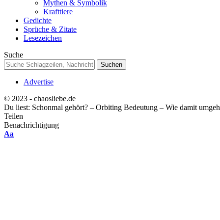
Mythen & Symbolik
Krafttiere
Gedichte
Sprüche & Zitate
Lesezeichen
Suche
Advertise
© 2023 - chaosliebe.de
Du liest:
Schonmal gehört? – Orbiting Bedeutung – Wie damit umge
Teilen
Benachrichtigung
Font
Aa
Resizer