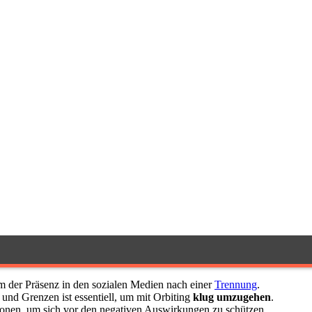
rm der Präsenz in den sozialen Medien nach einer
Trennung
.
und Grenzen ist essentiell, um mit Orbiting
klug umzugehen
.
ionen, um sich vor den negativen Auswirkungen zu schützen.