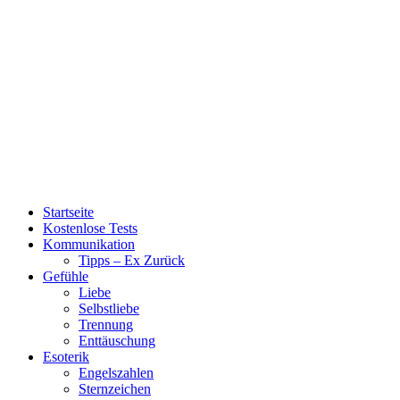
Startseite
Kostenlose Tests
Kommunikation
Tipps – Ex Zurück
Gefühle
Liebe
Selbstliebe
Trennung
Enttäuschung
Esoterik
Engelszahlen
Sternzeichen