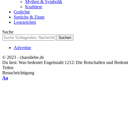
Mythen & Symbolik
Krafttiere
Gedichte
Sprüche & Zitate
Lesezeichen
Suche
Advertise
© 2023 - chaosliebe.de
Du liest:
Was bedeutet Engelszahl 1212: Die Botschaften und Bedeu
Teilen
Benachrichtigung
Font
Aa
Resizer