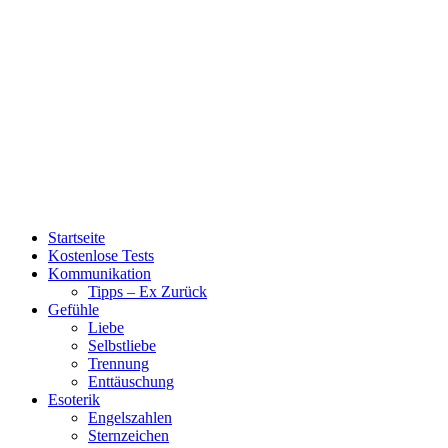
Startseite
Kostenlose Tests
Kommunikation
Tipps – Ex Zurück
Gefühle
Liebe
Selbstliebe
Trennung
Enttäuschung
Esoterik
Engelszahlen
Sternzeichen