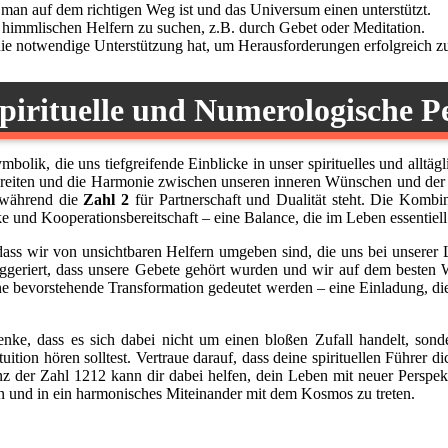
s man auf dem richtigen Weg ist und das Universum einen unterstützt.
n himmlischen Helfern zu suchen, z.B. durch Gebet oder Meditation.
 die notwendige Unterstützung hat, um Herausforderungen erfolgreich zu
pirituelle und Numerologische P
mbolik, die uns tiefgreifende Einblicke in unser spirituelles und allt
eiten und die Harmonie zwischen unseren inneren Wünschen und der äu
, während die
Zahl 2
für Partnerschaft und Dualität steht. Die Kombi
und Kooperationsbereitschaft – eine Balance, die im Leben essentiell 
, dass wir von unsichtbaren Helfern umgeben sind, die uns bei unserer 
suggeriert, dass unsere Gebete gehört wurden und wir auf dem besten 
e bevorstehende Transformation gedeutet werden – eine Einladung, di
nke, dass es sich dabei nicht um einen bloßen Zufall handelt, sonde
ition hören solltest. Vertraue darauf, dass deine spirituellen Führer di
nz der Zahl 1212 kann dir dabei helfen, dein Leben mit neuer Perspek
en und in ein harmonisches Miteinander mit dem Kosmos zu treten.