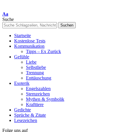
Font
Aa
Resizer
Suche
Startseite
Kostenlose Tests
Kommunikation
Tipps – Ex Zurück
Gefühle
Liebe
Selbstliebe
Trennung
Enttäuschung
Esoterik
Engelszahlen
Sternzeichen
Mythen & Symbolik
Krafttiere
Gedichte
Sprüche & Zitate
Lesezeichen
Folge uns auf