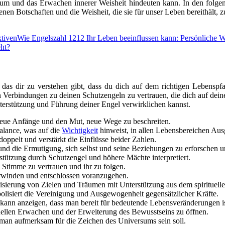
um und das Erwachen innerer Weisheit hindeuten kann. In den folgend
nen Botschaften und die Weisheit, die sie für unser Leben bereithält, z
ktiven
Wie Engelszahl 1212 Ihr Leben beeinflussen kann: Persönliche
ht?
 das dir zu verstehen gibt, dass du dich auf dem richtigen Lebenspfad
n Verbindungen zu deinen Schutzengeln zu vertrauen, die dich auf deine
nterstützung und Führung deiner Engel verwirklichen kannst.
neue Anfänge und den Mut, neue Wege zu beschreiten.
Balance, was auf die
Wichtigkeit
hinweist, in allen Lebensbereichen Aus
oppelt und verstärkt die Einflüsse beider Zahlen.
und die Ermutigung, sich selbst und seine Beziehungen zu erforschen un
stützung durch Schutzengel und höhere Mächte interpretiert.
n Stimme zu vertrauen und ihr zu folgen.
berwinden und entschlossen voranzugehen.
lisierung von Zielen und Träumen mit Unterstützung aus dem spirituell
olisiert die Vereinigung und Ausgewogenheit gegensätzlicher Kräfte.
kann anzeigen, dass man bereit für bedeutende Lebensveränderungen is
ituellen Erwachen und der Erweiterung des Bewusstseins zu öffnen.
s man aufmerksam für die Zeichen des Universums sein soll.