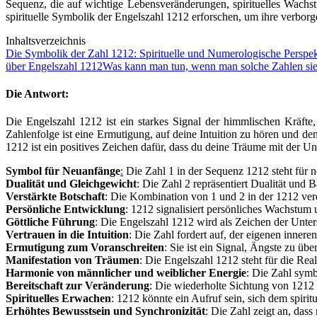
Sequenz, die auf wichtige Lebensveränderungen, spirituelles Wachst
spirituelle Symbolik der Engelszahl 1212 erforschen, um ihre verborge
Inhaltsverzeichnis
Die Symbolik der Zahl 1212: Spirituelle und Numerologische Perspe
über Engelszahl 1212
Was kann man tun, wenn man solche Zahlen sie
Die Antwort:
Die Engelszahl 1212 ist ein starkes Signal der himmlischen Kräfte,
Zahlenfolge ist eine Ermutigung, auf deine Intuition zu hören und de
1212 ist ein positives Zeichen dafür, dass du deine Träume mit der U
Symbol für Neuanfänge
:
Die Zahl 1 in der Sequenz 1212 steht für 
Dualität und Gleichgewicht
: Die Zahl 2 repräsentiert Dualität und 
Verstärkte Botschaft
: Die Kombination von 1 und 2 in der 1212 verd
Persönliche Entwicklung
: 1212 signalisiert persönliches Wachstum 
Göttliche Führung
: Die Engelszahl 1212 wird als Zeichen der Unter
Vertrauen in die Intuition
: Die Zahl fordert auf, der eigenen innere
Ermutigung zum Voranschreiten
: Sie ist ein Signal, Ängste zu ü
Manifestation von Träumen
: Die Engelszahl 1212 steht für die Rea
Harmonie von männlicher und weiblicher Energie
: Die Zahl symb
Bereitschaft zur Veränderung
: Die wiederholte Sichtung von 1212 
Spirituelles Erwachen
: 1212 könnte ein Aufruf sein, sich dem spir
Erhöhtes Bewusstsein und Synchronizität
: Die Zahl zeigt an, das